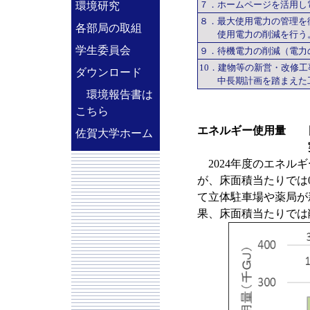
７．ホームページを活用し
環境研究
８．最大使用電力の管理を
各部局の取組
使用電力の削減を行う
学生委員会
９．待機電力の削減（電力
10．建物等の新営・改修
ダウンロード
中長期計画を踏まえた
環境報告書は
こちら
エネルギー使用量 目
佐賀大学ホーム
実績：0.
2024年度のエネルギー
が、床面積当たりでは
て立体駐車場や薬局が
果、床面積当たりでは