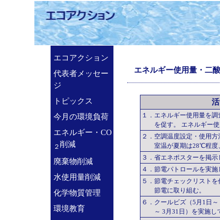
エコアクション
エネルギー使用量・二
代表者メッセー
ジ
トピックス
活
１．エネルギー使用量を調
今月の環境負荷
を促す。 エネルギー使
エネルギー・CO
２．空調温度設定・使用方
削減
室温が夏期は28℃程度、
２
３．省エネポスターを掲示
廃棄物削減
４．節電パトロールを実施
水使用量削減
５．節電チェックリストを
節電に取り組む。
化学物質管理
６．クールビズ（5月1日～ 
環境教育
～ 3月31日）を実施し