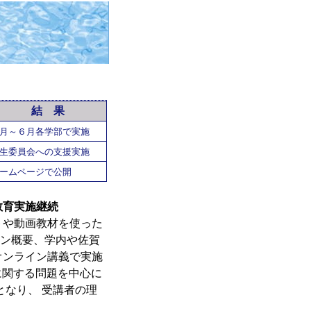
結 果
月～６月各学部で実施
生委員会への支援実
施
ームページで公開
教育実施継続
や動画教材を使った
ョン概要、学内や佐賀
オンライン講義で実施
に関する問題を中心に
となり、 受講者の理