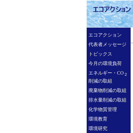
エコアクション
代表者メッセージ
トピックス
今月の環境負荷
エネルギー・CO
２
削減の取組
廃棄物削減の取組
排水量削減の取組
化学物質管理
環境教育
環境研究