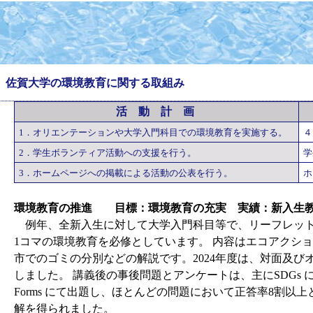
佐賀大学の環境教育に関する取組み
活 動 計 画
1．オリエンテーションや大学入門科目での環境教育を実施する。
４
2．学生ボランティア活動への支援を行う。
学
3．ホームページへの掲載による活動の公表を行う。
ホ
環境教育の推進 目標：環境教育の充実 実績：新入生
例年、全新入生に対して大学入門科目等で、リーフレット
1コマの環境教育を必修としています。 内容はエコアクシ
市でのゴミの分別などの解説です。2024年度は、対面及び
しました。 講義後の事後問題とアンケートは、主にSDGs 
Forms にて出題し、ほとんどの問題において正答率8割以上
解を得られました。