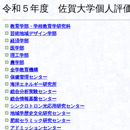
令和５年度 佐賀大学個人評
教育学部・学校教育学研究科
芸術地域デザイン学部
経済学部
医学部
理工学部
農学部
全学教育機構
保健管理センター
海洋エネルギー研究所
総合分析実験センター
総合情報基盤センター
シンクロトロン光応用研究センター
地域学歴史文化研究センター
肥前セラミック研究センター
アドミッションセンター