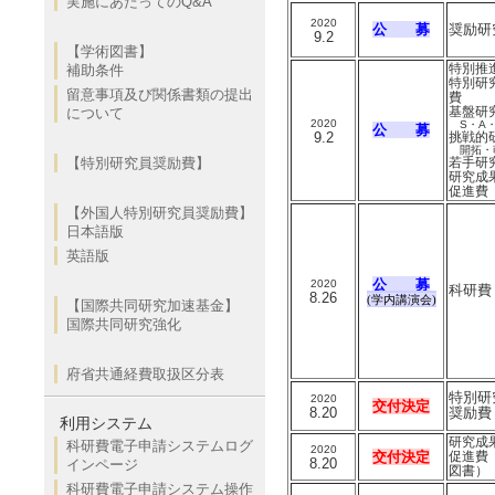
実施にあたってのQ&A
2020
公 募
奨励研
9.2
【学術図書】
特別推
補助条件
特別研
留意事項及び関係書類の提出
費
基盤研
について
2020
S・A・
公 募
9.2
挑戦的
開拓・
【特別研究員奨励費】
若手研
研究成
促進費
【外国人特別研究員奨励費】
日本語版
英語版
公 募
2020
科研費
8.26
(学内講演会)
【国際共同研究加速基金】
国際共同研究強化
府省共通経費取扱区分表
特別研
2020
交付決定
8.20
奨励費
利用システム
研究成
科研費電子申請システムログ
2020
交付決定
促進費
8.20
インページ
図書）
科研費電子申請システム操作