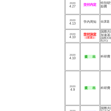
特別研
2020
交付内定
4.27
励費
2020
学内周知
全課題
4.13
国際共
交付決定
2020
加速基
4.10
（変更）
(国際共
化(Ｂ))
2020
科研費
提 出
4.10
2020
提 出
科研費
4.9
国際共
2020