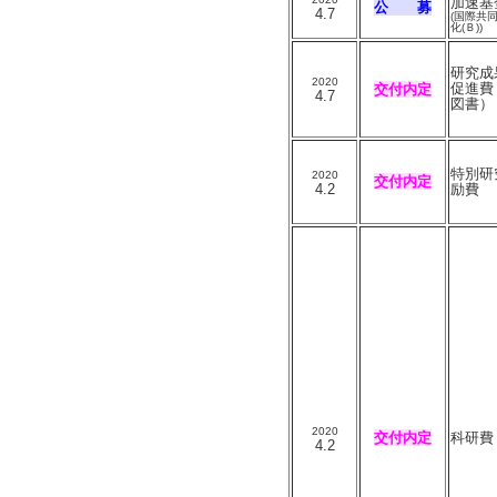
加速基
公 募
4.7
(国際共
化(Ｂ))
研究成
2020
促進費
交付内定
4.7
図書）
特別研
2020
交付内定
4.2
励費
2020
交付内定
科研費
4.2