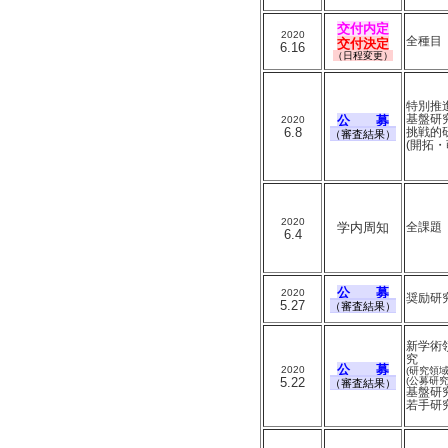
交付内定
2020
全種目
交付決定
6.16
（日程変更）
特別推
基盤研究
公 募
2020
6.8
挑戦的
（審査結果）
(開拓・
2020
学内周知
全課題
6.4
公 募
2020
奨励研
5.27
（審査結果）
新学術
究
公 募
2020
(研究領
5.22
(公募研究
（審査結果）
基盤研
若手研