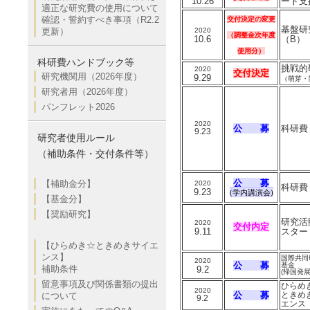
10.26
ート支
適正な研究費の使用について
確認・誓約すべき事項（R2.2
交付決定の変更
基盤研
更新）
2020
（調整金次年度
10.6
（B）
使用分）
科研費ハンドブック等
挑戦的
2020
交付決定
研究機関用（2026年度）
9.29
（萌芽・
研究者用（2026年度）
パンフレット2026
2020
公 募
科研費
9.23
研究者使用ルール
（補助条件・交付条件等）
公 募
【補助金分】
2020
科研費
9.23
(学内講演会)
【基金分】
【奨励研究】
研究
2020
交付内定
9.11
スター
【ひらめき☆ときめきサイエ
ンス】
国際共同
2020
公 募
基金
補助条件
9.2
(帰国発展
留意事項及び関係書類の提出
ひらめ
2020
公 募
ときめ
について
9.2
エンス