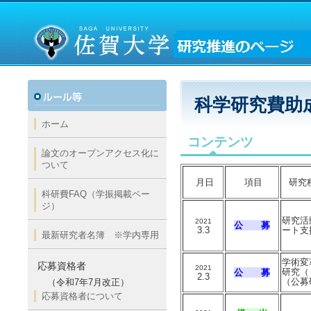
科学研究費助
ホーム
コンテンツ
論文のオープンアクセス化に
ついて
月日
項目
研究
科研費FAQ（学振掲載ペー
ジ）
研究活
2021
公 募
3.3
ート支
最新研究者名簿 ※学内専用
学術変
応募資格者
2021
研究（
公 募
2.3
（公募
（令和7年7月改正）
応募資格者について