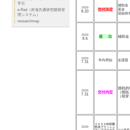
手引
補助金
2020
交付決定
基金
e-Rad（府省共通研究開発管
8.20
奨励研
理システム）
researchmap
2020
提 出
補助金
8.6
2020
学内周知
全課題
7.31
挑戦的
2020
交付内定
（開拓
7.31
（萌芽
２０２０科研費
2020
申請ブラッシュ
アッププログラ
※公募要