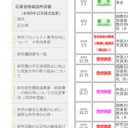
提 出
2021
基金
2.2
支払請求）
（
応募資格確認申請書
（令和5年12月様式改変）
国際共
様式
加速基
提 出
2021
2.2
際共同
記入例
支払請求）
（
化（Ｂ
学内プロジェクト番号付与に
交付決定の変更
外国人
2020
ついて ※学内専用
（前倒し使用分
1.5
究員奨
（第2回））
研究機関番号一覧
外国人
2020
交付決定
12.25
究員奨
研究費の不正使用防止に向け
国際共
た佐賀大学の取り組みについ
加速基
2020
交付決定
12.15
際共同
て
化（B
科学研究費助成事業－科研費
外国人
2020
交付内定
－の執行等についての注意事
11.17
究員奨
項（2026年度版）
国際共
加速基
科学の健全な発展のために－
2020
交付内定
10.27
際共同
誠実な科学者の心得－
化（Ｂ
研究活
2020
研究活動の公正性の確保及び
交付決定