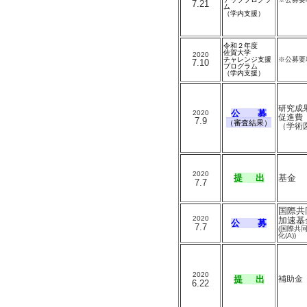
7.21
ム
（学内支援）
令和２年度
佐賀大学
2020
チャレンジ支援
※公募要
7.10
プログラム
（学内支援）
研究成
公 募
2020
促進費
7.9
（審査結果）
（学術
2020
提 出
基金
7.7
国際共
2020
加速基
公 募
7.7
(国際共
化(A))
2020
提 出
補助金
6.22