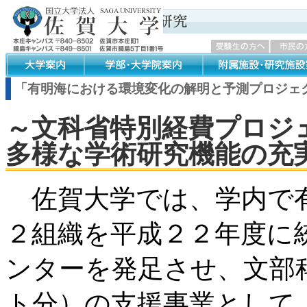
「有明海における環境変化の解明と予測プロジェ
～文科省特別経費プロジ
多様な学術研究機能の充
佐賀大学では、学内で有
２組織を平成２２年度に
ンターを発足させ、文部
ト分）の支援事業として