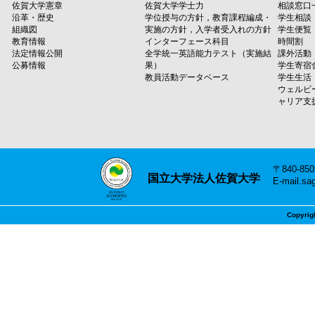
佐賀大学憲章
佐賀大学学士力
相談窓口
沿革・歴史
学位授与の方針，教育課程編成・
学生相談
組織図
実施の方針，入学者受入れの方針
学生便覧
教育情報
インターフェース科目
時間割
法定情報公開
全学統一英語能力テスト（実施結
課外活動
公募情報
果）
学生寄宿
教員活動データベース
学生生活
ウェルビ
ャリア支
〒840-8
国立大学法人佐賀大学
E-mail.sa
Copyrig