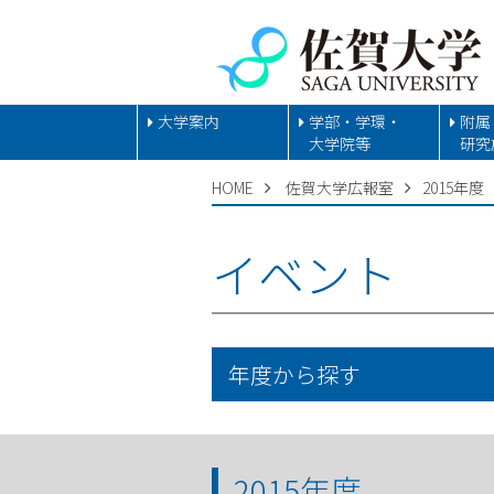
大学案内
学部・学環・
附属
大学院等
研究
HOME
佐賀大学広報室
2015年度
イベント
年度から探す
2015年度