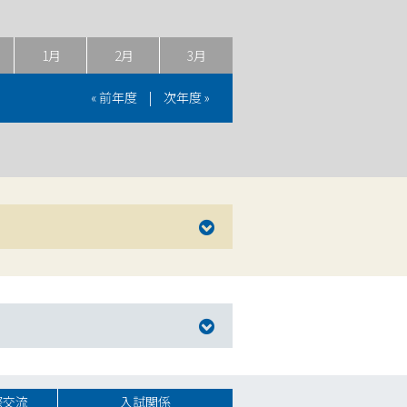
1月
2月
3月
« 前年度
|
次年度 »
際交流
入試関係