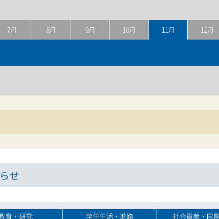
7月
8月
9月
10月
11月
12月
らせ
教育・研究
学生生活・進路
社会貢献・国