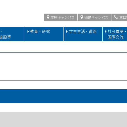
本庄キャンパス
鍋島キャンパス
窓口
・
教育・研究
学生生活・進路
社会貢献
施設等
国際交流