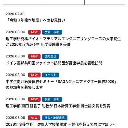
2026.07.30
「令和８年熊本地震」へのお見舞い
2026.08.06
NEW
受賞・表彰
理工学研究科バイオ・マテリアルエンジニアリングコースの大学院生
が2026年度九州分析化学奨励賞を受賞
2026.08.06
NEW
国際交流
ドイツ連邦共和国ツァイツ市訪問団が野出学長を表敬訪問
2026.08.06
NEW
イベント
中学生向け医療体験セミナー「SAGAジュニアドクター体験2026」
の参加者を募集します
2026.08.06
NEW
受賞・表彰
理工学部 棗田 智香子 助教が 日本計算工学会 博士論文賞を受賞
2026.08.05
NEW
社会・地域連携
2026年度後学期 佐賀大学授業開放 ～世代を超えて共に学ぼう～