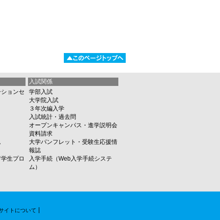
このページのト
ップへ
入試関係
ーションセ
学部入試
大学院入試
３年次編入学
入試統計
・
過去問
）
オープンキャンパス・進学説明会
資料請求
ム
大学パンフレット・受験生応援情
報誌
留学生プロ
入学手続（Web入学手続システ
ム）
サイトについて