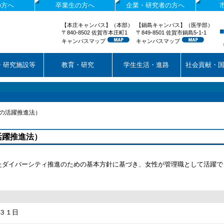
の方へ
卒業生の方へ
企業・研究者の方へ
【本庄キャンパス】（本部）
【鍋島キャンパス】（医学部）
〒840-8502 佐賀市本庄町1
〒849-8501 佐賀市鍋島5-1-1
キャンパスマップ
キャンパスマップ
・研究施設等
教育・研究
学生生活・進路
社会貢献・
の活躍推進法）
躍推進法）
ダイバーシティ推進のための基本方針に基づき、女性が管理職として活躍で
３１日