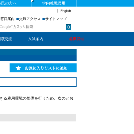
市民の方へ
学内教職員用
English
■
■
■
窓口案内
交通アクセス
サイトマップ
国際交流
入試案内
危機管理
お気に入りリストに追加
きる雇用環境の整備を行うため、次のとお