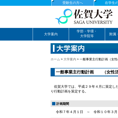
受験生の方へ
在学生
国立大学法人佐賀大学
学部・学環・
大学案内
附属
大学院等
ホーム
>
大学案内
>
一般事業主行動計画（女性
一般事業主行動計画 （女性活
佐賀大学では、平成２９年４月に策定した
り行動計画を策定する。
計画期間
令和７年４月１日 ～ 令和１０年３月