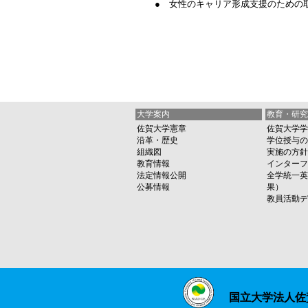
● 女性のキャリア形成支援のための
大学案内
教育・研究
佐賀大学憲章
佐賀大学学
沿革・歴史
学位授与の
組織図
実施の方針
教育情報
インターフ
法定情報公開
全学統一英
公募情報
果）
教員活動デ
国立大学法人佐