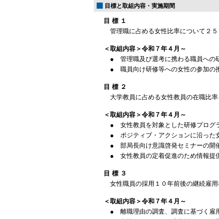
目標と取組内容・実施期間
目 標 １
管理職に占める女性比率について２５
＜取組内容＞令和７年４月～
● 管理職及び選考に携わる職員への
● 職員向け研修等への女性の参加の
目 標 ２
大学教員に占める女性教員の在職比率
＜取組内容＞令和７年４月～
● 女性教員を対象とした研修プログ
● ポジティブ・アクションに沿った
● 部局長向け意識啓発セミナーの開
● 女性教員の定着促進のため情報提
目 標 ３
女性職員の採用１０年前後の継続雇用
＜取組内容＞令和７年４月～
● 離職理由の調査、調査に基づく雇