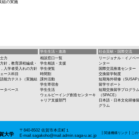
取組の実施
学生生活・進路
社会貢献・国際交流
士力
相談窓口一覧
リージョナル・イノベ
方針，教育課程編成・
学生相談・支援
ンター
，入学者受入れの方針
学生便覧
国際交流推進センター
ェース科目
時間割
交換留学制度
語能力テスト（実施結
課外活動
短期海外研修（SUSAP
学生寄宿舎
留学サポート
ータベース
学生生活
短期交換留学プログラ
ウェルビーイング創造センターキ
（SPACE）
ャリア支援部門
日本語・日本文化研修
グラム
〒840-8502 佐賀市本庄町１
関連機構リンク
この
賀大学
E-mail.sagakoho@mail.admin.saga-u.ac.jp