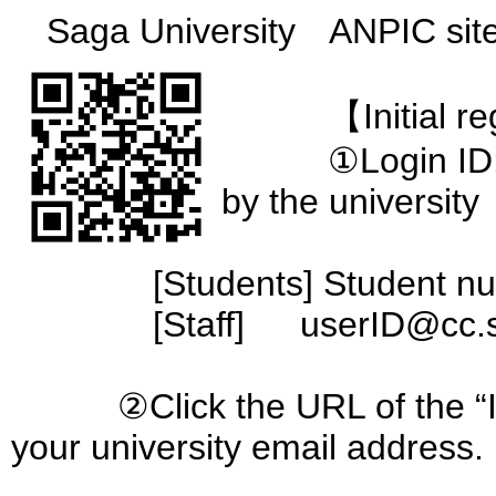
Saga University ANPIC sit
【Initial regis
①Login ID: Ent
by the university
[Students] Student numb
[Staff] userID@cc.sa
②Click the URL of the “Initi
your university email address.