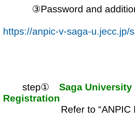
③Password and additional e
https://anpic-v-saga-u.jecc.jp/
step①
Saga University 
Registration
Refer to “ANPIC PLUS in