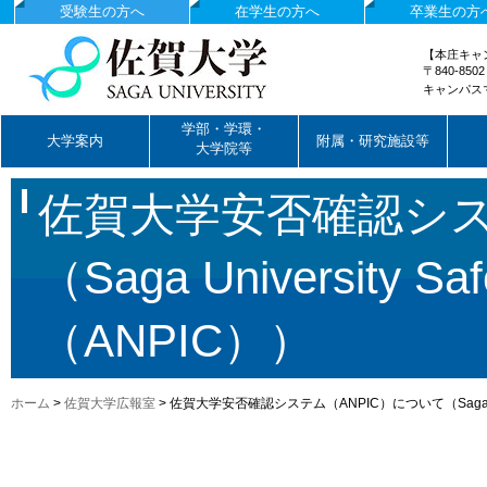
受験生の方へ
在学生の方へ
卒業生の方
【本庄キャ
〒840-85
キャンパス
国立大学法人佐賀大学
学部・学環・
大学案内
附属・研究施設等
大学院等
佐賀大学安否確認シス
（Saga University Saf
（ANPIC））
ホーム
>
佐賀大学広報室
>
佐賀大学安否確認システム（ANPIC）について（Saga Universi