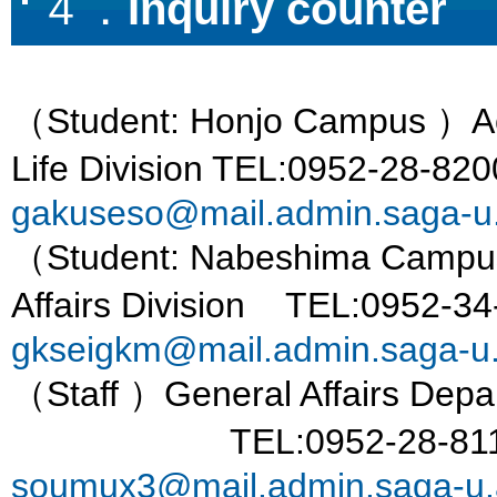
４．
Inquiry counter
（Student: Honjo Campus ）Aca
Life Division TEL:0952-28-
gakuseso@mail.admin.saga-u.
（Student: Nabeshima Campus 
Affairs Division TEL:0952-
gkseigkm@mail.admin.saga-u.
（Staff ）General Affairs Dep
TEL:0952-28-811
soumux3@mail.admin.saga-u.