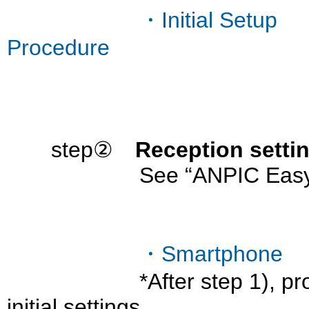
・Initial Setup
Procedure
step②
Reception settin
See “ANPIC Easy Op
・Smartphone
*After step 1), proceed t
initial settings.