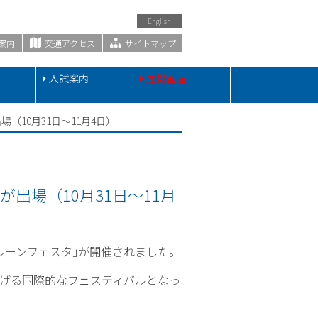
English
案内
交通アクセス
サイトマップ
・
入試案内
危機管理
（10月31日～11月4日）
出場（10月31日～11月
ルーンフェスタ｣が開催されました。
げる国際的なフェスティバルとなっ