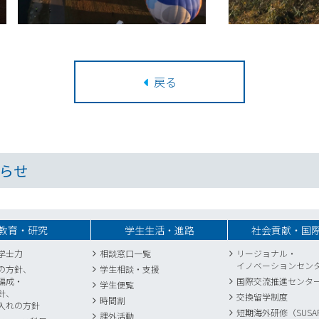
戻る
らせ
教育・研究
学生生活・進路
社会貢献・国
学士力
相談窓口一覧
リージョナル・
イノベーションセン
の方針、
学生相談・支援
編成・
国際交流推進センタ
学生便覧
針、
交換留学制度
時間割
入れの方針
短期海外研修（SUSA
課外活動