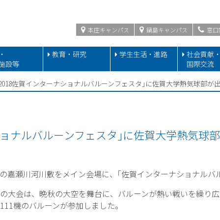
本庄キャンパス
鍋島キャンパス
窓口
・
教育・研究
学生生活・進路
社会貢献
施設等
国際交流
｢2018佐賀インターナショナルバルーンフェスタ｣に佐賀大学熱気球部が出場
ショナルバルーンフェスタ｣に佐賀大学熱気球部が
賀市の嘉瀬川河川敷をメイン会場に、｢佐賀インターナショナルバ
の大会は、晩秋の大空を舞台に、バルーンが熱い戦いを繰り広
111機のバルーンが参加しました。