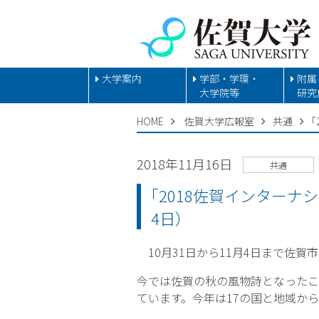
大学案内
学部・学環・
附属
大学院等
研究
HOME
佐賀大学広報室
共通
2018年11月16日
共通
｢2018佐賀インターナ
4日）
10月31日から11月4日まで佐
今では佐賀の秋の風物詩となったこ
ています。今年は17の国と地域から