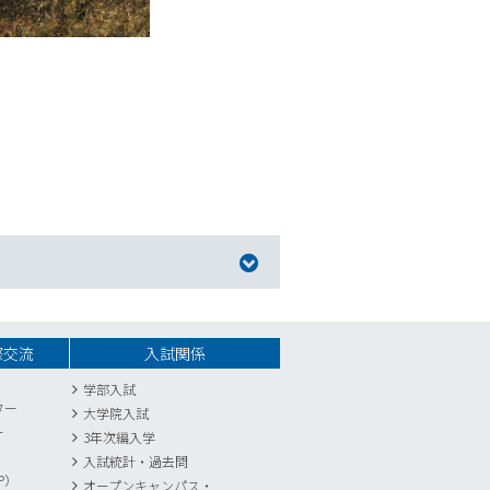
際交流
入試関係
学部入試
ター
大学院入試
ー
3年次編入学
入試統計
・
過去問
P）
オープンキャンパス・