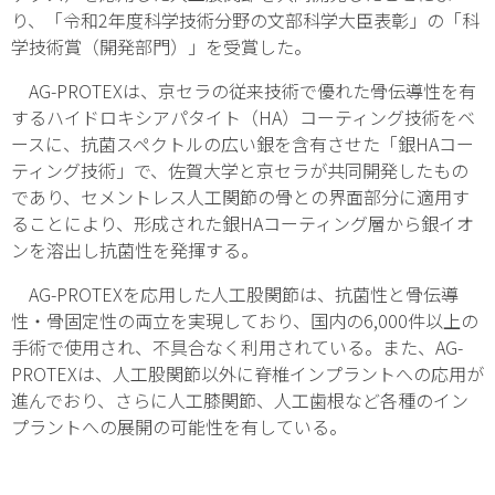
り、「令和2年度科学技術分野の文部科学大臣表彰」の「科
学技術賞（開発部門）」を受賞した。
AG-PROTEXは、京セラの従来技術で優れた骨伝導性を有
するハイドロキシアパタイト（HA）コーティング技術をベ
ースに、抗菌スペクトルの広い銀を含有させた「銀HAコー
ティング技術」で、佐賀大学と京セラが共同開発したもの
であり、セメントレス人工関節の骨との界面部分に適用す
ることにより、形成された銀HAコーティング層から銀イオ
ンを溶出し抗菌性を発揮する。
AG-PROTEXを応用した人工股関節は、抗菌性と骨伝導
性・骨固定性の両立を実現しており、国内の6,000件以上の
手術で使用され、不具合なく利用されている。また、AG-
PROTEXは、人工股関節以外に脊椎インプラントへの応用が
進んでおり、さらに人工膝関節、人工歯根など各種のイン
プラントへの展開の可能性を有している。