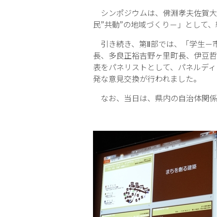
シンポジウムは、佛淵孝夫佐賀大
民”共動”の地域づくり－」として
引き続き、第Ⅱ部では、「学生－
長、多良正裕吉野ヶ里町長、伊豆哲
表をパネリストとして、パネルディ
発な意見交換が行われました。
なお、当日は、県内の自治体関係