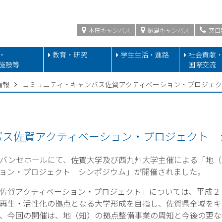
本庄キャンパス
鍋島キャンパス
窓口
・
教育・研究
学生生活・進路
社会貢献
施設等
国際交流
情報
コミュニティ・キャンパス佐賀アクティベーション・プロジェ
パス佐賀アクティベーション・プロジェクト 
バンセホールにて、佐賀大学及び西九州大学主催による「地（
ョン・プロジェクト シンポジウム」が開催されました。
佐賀アクティベーション・プロジェクト」については、平成２
再生・活性化の拠点となる大学形成を目指し、佐賀県全域をキ
、今回の開催は、地（知）の拠点整備事業の周知と今後の更な