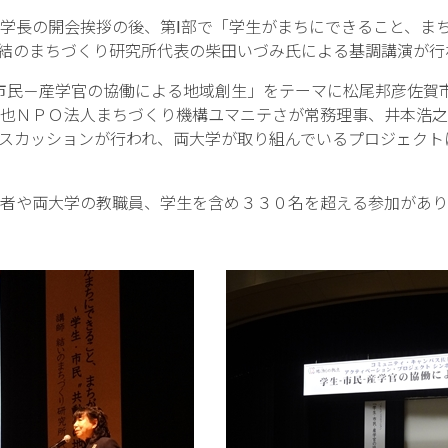
学長の開会挨拶の後、第Ⅰ部で「学生がまちにできること、ま
、結のまちづくり研究所代表の柴田いづみ氏による基調講演が行
市民－産学官の協働による地域創生」をテーマに松尾邦彦佐賀
也ＮＰＯ法人まちづくり機構ユマニテさが常務理事、井本浩之
スカッションが行われ、両大学が取り組んでいるプロジェクト
者や両大学の教職員、学生を含め３３０名を超える参加があり