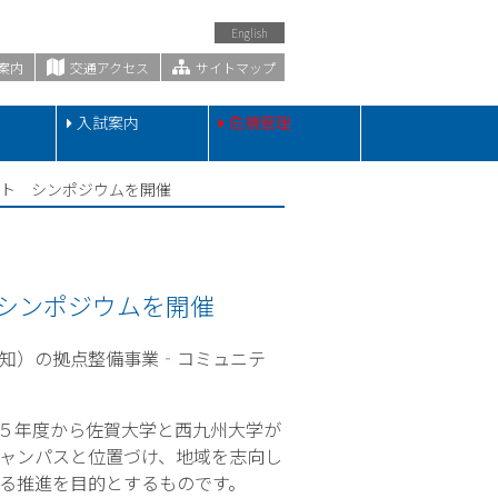
English
案内
交通アクセス
サイトマップ
・
入試案内
危機管理
クト シンポジウムを開催
シンポジウムを開催
知）の拠点整備事業‐コミュニテ
５年度から佐賀大学と西九州大学が
ャンパスと位置づけ、地域を志向し
る推進を目的とするものです。