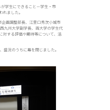
ちが学生にできること－学生・市
われました。
市企画調整部長、江里口秀次小城市
西九州大学副学長、両大学の学生代
に対する評価や期待等について、活
、盛況のうちに幕を閉じました。