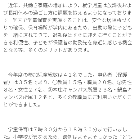
近年，共働き家庭の増加により，就学児童は放課後およ
び長期休みの過ごし方に課題を抱えるようになっておりま
す。学内で学童保育を実施することは、安全な居場所づく
りの確保、保育場所が学内にあるため、出勤の際に子ども
を一緒に連れてきて、退勤後はすぐに迎えに行くことがで
きる利便性、子どもが保護者の勤務先を身近に感じる機会
となる等、多くのメリットがあります。
今年度の参加児童総数は４１名でした。申込者（保護
者）は３５名であり、①教員１５名・職員２０名、②男性
８名・女性２７名、③本庄キャンパス所属２３名・鍋島キ
ャンパス所属１２名と、多くの教職員にご利用いただくこ
とができました。
学童保育は７時３０分から１８時３０分まで行いまし
た。小学校が異なるため、最初はよそよそしかった子ども