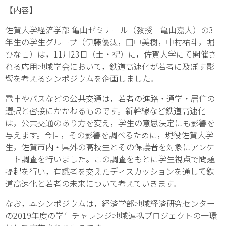
【内容】
佐賀大学経済学部 亀山ゼミナール（教授 亀山嘉大）の3
年生の学生グループ（伊藤優汰，田中美樹，中村祐斗，堀
ひなこ）は，11月23日（土・祝）に，佐賀大学にて開催さ
れる応用地域学会において，鉄道高速化が若者に及ぼす影
響を考えるシンポジウムを企画しました。
電車やバスなどの公共交通は，若者の進路・通学・居住の
選択と密接にかかわるものです。新幹線など鉄道高速化
は，公共交通のあり方を変え，学生の意思決定にも影響を
与えます。今回，その影響を調べるために，現役佐賀大学
生，佐賀市内・県外の高校生とその保護者を対象にアンケ
ート調査を行いました。この調査をもとに学生視点で問題
提起を行い，有識者を交えたディスカッションを通して鉄
道高速化と若者の未来について考えていきます。
なお，本シンポジウムは，経済学部地域経済研究センター
の2019年度の学生チャレンジ地域連携プロジェクトの一環