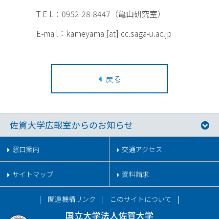
T E L：0952-28-8447（亀山研究室）
E-mail：kameyama [at] cc.saga-u.ac.jp
戻る
佐賀大学広報室からのお知らせ
窓口案内
交通アクセス
サイトマップ
資料請求
関連機構リンク
このサイトについて
国立大学法人佐賀大学