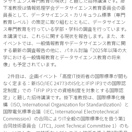
タサイエンス専門教育の現状」と題した招待講演です。掛
下准教授は情報処理学会データサイエンス教育委員会の委
員長として、データサイエンス・カリキュラム標準（専門
教育レベル）の策定に取り組むとともに、データサイエン
ス専門教育を行っている学部・学科の調査を行っています。
本講演では、これらに関する現状を報告します。また、本
イベントでは、一般情報教育やデータサイエンス教育に関
する最新の調査報告の他に、パネル討論「2025年以降の大
学における一般情報教育とデータサイエンス教育の将来
像」も予定されています。
2件目は、企画イベント「高度IT技術者の国際標準が間も
なく定まる：新ISO/IEC 24773のIS化とIFIP IP3での国際認
定制度」での「IFIP IP3での資格制度を対象とする国際認
定」と題した招待講演です。掛下准教授は、国際標準化機
構（ISO, International Organization for Standardization）と
国際電気標準会議（IEC, International Electrotechnical
Commission）の合同によりIT全般の国際標準化を扱う第1
合同技術委員会（JTC1, Joint Technical Committee 1）のも