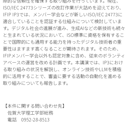
際的な信頼性を確保する取り組みを行っています。現在、
ISO/IEC 24773シリーズの改訂作業が大詰めを迎えており、
IFIP IP3では、メンバー学会などが新しいISO/IEC 24773に
適合していることを認証する仕組みについて検討していま
す。デジタル社会の進展が進み、生成AIなどの新技術も続々
と生まれている状況において、ISO標準に資格を保有するこ
とで国際的にも通用する能力を持ったデジタル技術者の重
要性はますます高くなることが期待されます。そのため、
IFIPメンバー学会以外も認定対象に含め、従来のボランティ
アベースの運営を改める計画です。本講演では、IP3におけ
る取り組みの状況を解説し、オンライン技術やLLMを積極
的に活用することで、審査に要する活動の自動化を進める
取り組みについても報告します。
【本件に関する問い合わせ先】
佐賀大学理工学部総務
電話 0952-28-8513