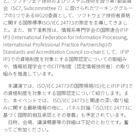
と、ソフトウェア技術およびシステム技術を扱う第7副委員
会（SC7, Subcommittee 7）に設けられたワーキンググルー
プの1つであるWG20委員として、ソフトウェア技術者資格
に関する国際標準ISO/IEC 24773の策定を主導してきまし
た。また、掛下准教授は、情報系専門学会の国際連合IFIP
IP3 (International Federation for Information Processing,
International Professional Practice Partnership)の
Standards and Accreditation Council co-chairとして、IFIP
IP3での資格制度を対象とする国際認定についての取組み
や、情報処理学会でのCITP制度（認定情報技術者）の取り
組みを推進しています。
本講演では、ISO/IEC 24773の国際規格(IS)化とIFIP IP3で
の資格制度を対象とする国際認定について紹介します。ま
た、本イベントでは、 ISO/IEC 24773と関連の深い取り組
みに関する最新情報の他に、パネル討論「ISO/IEC 24773に
基づく国際的相互承認とその意義」も予定されています。
日時、会場、講演概要等の詳細は下記のとおりです。奮
ってご参加ください。