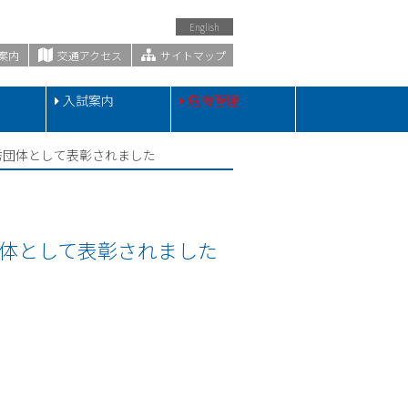
English
案内
交通アクセス
サイトマップ
・
入試案内
危機管理
秀団体として表彰されました
体として表彰されました