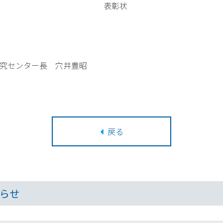
彰状
センター長 穴井豊昭
戻る
らせ