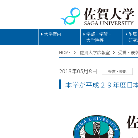
大学案内
学部・学環・
附属
大学院等
研究
HOME
佐賀大学広報室
受賞・表
2018年05月8日
受賞・表彰
本学が平成２９年度日