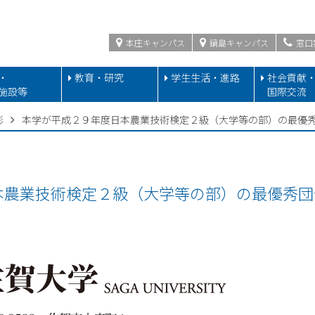
本庄キャンパス
鍋島キャンパス
窓口
・
教育・研究
学生生活・進路
社会貢献
施設等
国際交流
彰
本学が平成２９年度日本農業技術検定２級（大学等の部）の最優
本農業技術検定２級（大学等の部）の最優秀団