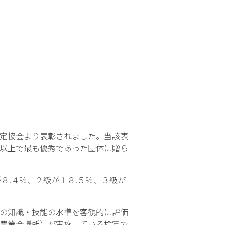
定協会より表彰されました。当該表
以上で最も優秀であった団体に贈ら
.４％、２級が１８.５％、３級が
の知識・技能の水準を客観的に評価
農業会議所）が実施している検定で