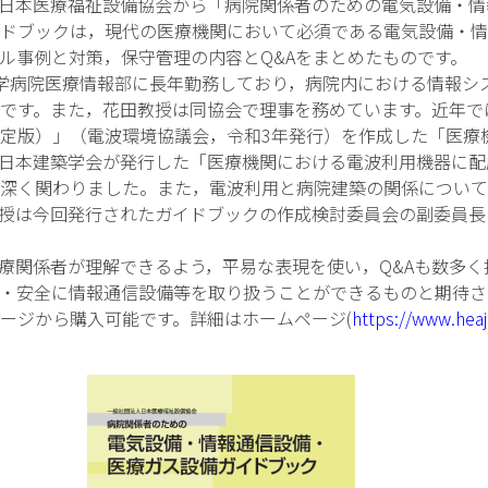
法人日本医療福祉設備協会から「病院関係者のための電気設備・
ドブックは，現代の医療機関において必須である電気設備・情
ル事例と対策，保守管理の内容とQ&Aをまとめたものです。
学病院医療情報部に長年勤務しており，病院内における情報シ
です。また，花田教授は同協会で理事を務めています。近年で
定版）」（電波環境協議会，令和3年発行）を作成した「医療
日本建築学会が発行した「医療機関における電波利用機器に配
深く関わりました。また，電波利用と病院建築の関係について
授は今回発行されたガイドブックの作成検討委員会の副委員長
関係者が理解できるよう，平易な表現を使い，Q&Aも数多く
・安全に情報通信設備等を取り扱うことができるものと期待さ
ージから購入可能です。詳細はホームページ(
https://www.hea