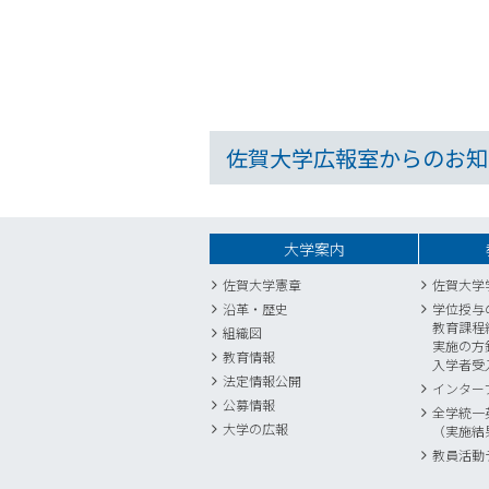
佐賀大学広報室からのお知
大学案内
佐賀大学憲章
佐賀大学
沿革・歴史
学位授与
教育課程
組織図
実施の方
教育情報
入学者受
法定情報公開
インター
公募情報
全学統一
大学の広報
（実施結
教員活動