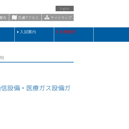
English
案内
交通アクセス
サイトマップ
・
入試案内
危機管理
刊
通信設備・医療ガス設備ガ