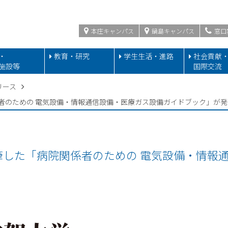
本庄キャンパス
鍋島キャンパス
窓口
・
教育・研究
学生生活・進路
社会貢献
施設等
国際交流
リース
者のための 電気設備・情報通信設備・医療ガス設備ガイドブック」が発
筆した「病院関係者のための 電気設備・情報