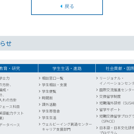
戻る
らせ
教育・研究
学生生活・進路
社会貢献・国
学士力
相談窓口一覧
リージョナル・
イノベーションセン
の方針、
学生相談・支援
編成・
国際交流推進センタ
学生便覧
針、
交換留学制度
時間割
入れの方針
短期海外研修（SUSA
課外活動
フェース科目
留学サポート
学生寄宿舎
英語能力テスト
短期交換留学プログ
学生生活
果）
（SPACE）
ウェルビーイング創造センター
データベース
日本語・日本文化研
キャリア支援部門
プログラム