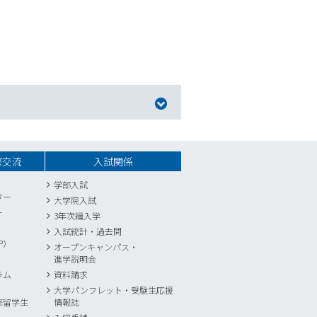
際交流
入試関係
学部入試
ター
大学院入試
ー
3年次編入学
入試統計
・
過去問
P）
オープンキャンパス・
進学説明会
ラム
資料請求
大学パンフレット・受験生応援
修留学生
情報誌