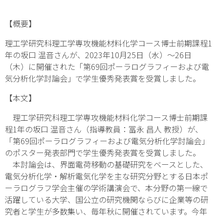
【概要】
理工学研究科理工学専攻機能材料化学コース博士前期課程1
年の坂口 温音さんが、2023年10月25日（水）～26日
（木）に開催された「第69回ポーラログラフィーおよび電
気分析化学討論会」で学生優秀発表賞を受賞しました。
【本文】
理工学研究科理工学専攻機能材料化学コース博士前期課
程1年の坂口 温音さん（指導教員：冨永 昌人 教授）が、
「第69回ポーラログラフィーおよび電気分析化学討論会」
のポスター発表部門で学生優秀発表賞を受賞しました。
本討論会は、界面電荷移動の基礎研究をベースとした、
電気分析化学・解析電気化学を主な研究分野とする日本ポ
ーラログラフ学会主催の学術講演会で、本分野の第一線で
活躍している大学、国公立の研究機関ならびに企業等の研
究者と学生が多数集い、毎年秋に開催されています。今年