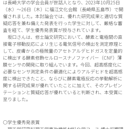
は長崎大学の学会会員が世話人となり、2023年10月25日
（水）～26日（木）に福江文化会館（長崎県五島市）で開
催されました。本討論会では、優れた研究成果と適切な質
疑応答を兼ね備えた発表を行った学生に対して、厳格な審
査を経て、学生優秀発表賞が授与されています。
坂口さんは、修士論文研究において、酵素と電極間の直
接電子移動反応によリ生じる電気信号の検出を測定原理と
して、皮膚からの極微量のアセトアルデヒドガスを定量的
に検出する酵素修飾セルロースナノファイバー（CNF）薄
膜センサの開発に取り組んでいます。今回、超高感度化に
必要なセンサ測定条件の最適化によりアルデヒドを超高感
度に検出できたこと、ならびに酵素電極反応の挙動解析に
関する研究成果が優れていたことに加えて、そのプレゼン
テーションと質疑応答が優れていると判断され、本受賞に
至りました。
〇学生優秀発表賞
理工学研究科理工学専攻機能材料化学コース 博士前期課