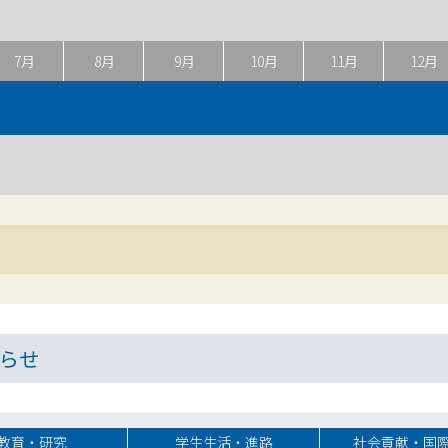
7月
8月
9月
10月
11月
12月
らせ
教育・研究
学生生活・進路
社会貢献・国