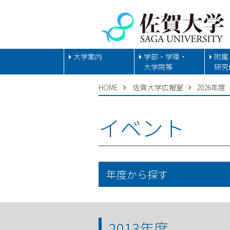
大学案内
学部・学環・
附属
大学院等
研究
HOME
佐賀大学広報室
2026年度
イベント
年度から探す
2013年度