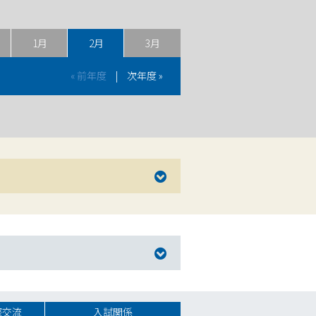
1月
2月
3月
« 前年度
|
次年度 »
際交流
入試関係