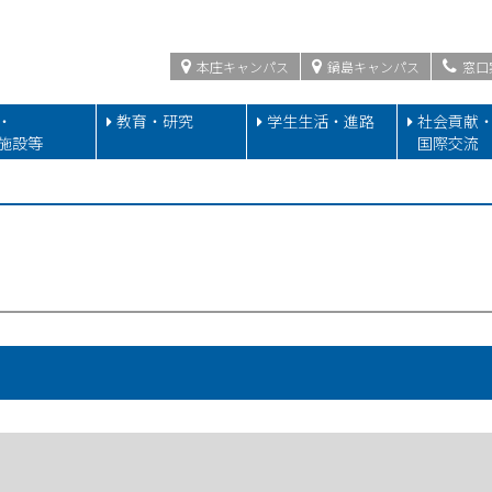
本庄キャンパス
鍋島キャンパス
窓口
・
教育・研究
学生生活・進路
社会貢献
施設等
国際交流