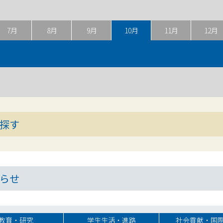
7月
8月
9月
10月
11月
12月
探す
らせ
教育・研究
学生生活・進路
社会貢献・国