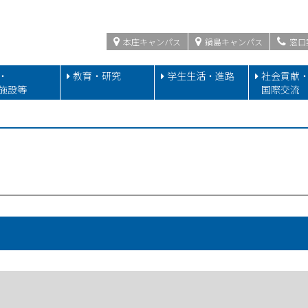
本庄キャンパス
鍋島キャンパス
窓口
・
教育・研究
学生生活・進路
社会貢献
施設等
国際交流