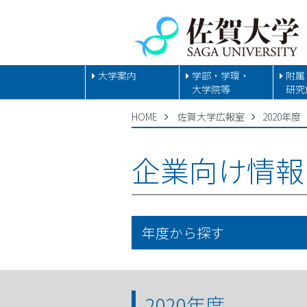
大学案内
学部・学環・
附属
大学院等
研究
HOME
佐賀大学広報室
2020年度
企業向け情報
年度から探す
2020年度