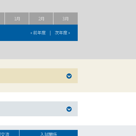
1月
2月
3月
« 前年度
|
次年度 »
際交流
入試関係