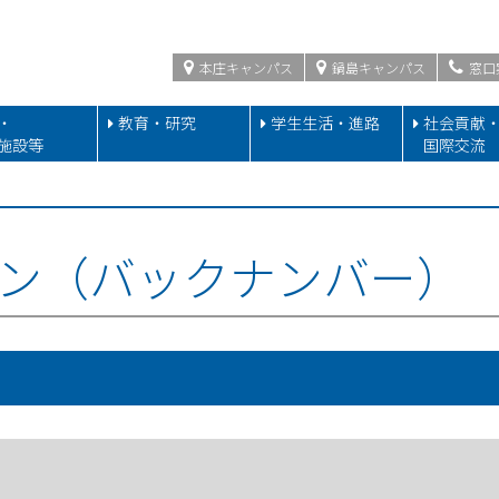
本庄キャンパス
鍋島キャンパス
窓口
・
教育・研究
学生生活・進路
社会貢献
施設等
国際交流
ン（バックナンバー）