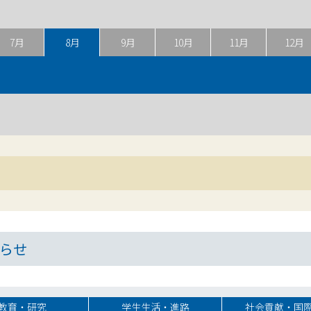
7月
8月
9月
10月
11月
12月
らせ
教育・研究
学生生活・進路
社会貢献・国