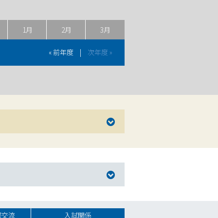
1月
2月
3月
« 前年度
|
次年度 »
際交流
入試関係