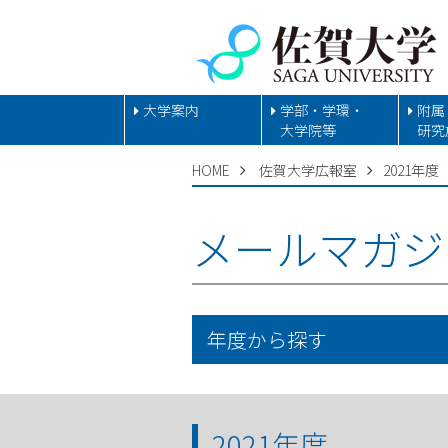
大学案内
学部・学環・
附属
大学院等
研究
HOME
佐賀大学広報室
2021年度
メールマガジ
年度から探す
2021年度