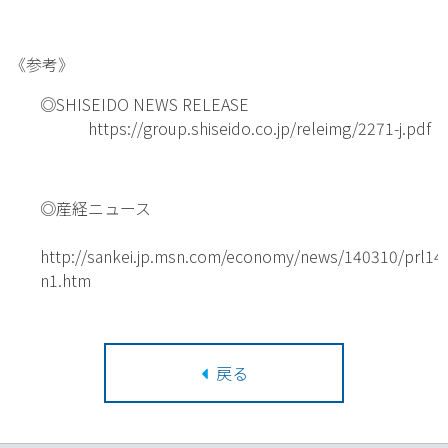
《参考》
◎SHISEIDO NEWS RELEASE
https://group.shiseido.co.jp/releimg/2271-j.pdf
◎産経ニュース
http://sankei.jp.msn.com/economy/news/140310/prl1
n1.htm
戻る