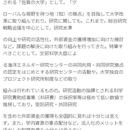
される「佐賀の大学」として，「グ
ローバルな視野を持つ地（知）の拠点」を目指して大学改
革に取り組んでおり，研究に関しても，これまで，総合研究
戦略会議を中心として，研究水準
の向上や研究の活性化，外部資金の獲得増加に向けた検討
など，課題の解決に向けた取り組みを行ってきた。特筆す
べきこととして，文部科学大臣によ
る海洋エネルギー研究センターの共同利用・共同研究拠点
の認定をはじめとする研究センターの活動や，大学独自の
プロジェクト研究所制度などの取り
組みは行われているものの，研究活動の指標とされる科学
研究費助成事業（科研費）の採択率等は極めて低い数値で
推移しており，受託研究・共同研究
を含めた外部資金の獲得も全国的に見れば十分とは言え
ず，また，学内資源の重点配分など，法人化のメリットを
活かした制度改革も十分とは言えない