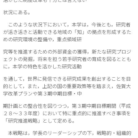
状況にある。
このような状況下において，本学は，今後とも，研究者
が活き活きと活動できる地域の「知」の拠点を形成するた
めの研究環境の整備や，重点領域研
究等を推進するための外部資金の獲得，新たな研究プロジ
ェクトの発掘，将来を担う若手研究者の育成を図るととも
に，本学の特色を活かした研究活動
を通して，世界に発信できる研究成果を創出することを目
的として，また，上記の国の重要政策等を踏まえ，佐賀大
学改革プランや第３期中期目標・中
期計画との整合性を図りつつ，第３期中期目標期間（平成
２８～３３年度）において特に重点的に推進すべき事項を
「研究推進戦略」として定める。
本戦略は，学長のリーダーシップの下，戦略的・組織的