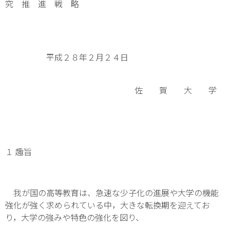
究 推 進 戦 略
平成２８年２月２４日
佐 賀 大 学
１ 趣旨
我が国の高等教育は、急速な少子化の進展や大学の機能
強化が強く求められている中，大きな転換期を迎えてお
り，大学の強みや特色の強化を図り、