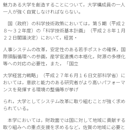
魅力ある大学を創造することについて，大学構成員の一人
一人が強く自覚しなければならない。
国（政府）の科学技術政策においては，第５期（平成２
８～３２年度）の「科学技術基本計画」（平成２８年１月
２２日閣議決定）において，経営・
人事システムの改革，安定性のある若手ポストの確保，国
際頭脳循環への参画，産学官連携の本格化，財源の多様化
等への対応の必要性，また，「国立
大学経営力戦略」（平成２７年６月１６日文部科学省）に
おいては，意欲と能力のある研究者がより高いパフォーマ
ンスを発揮する環境の整備等が挙げ
られ，大学としてシステム改革に取り組むことが強く求め
られている。
本学においては，財政面では国に対して地域に貢献する
取り組みへの重点支援を求めるなど，佐賀の地域に必要と