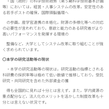
・国（政府）の科学技術政策（第５期科学技術基本計画
等）においては，経営・人事システムの改革，安定性のあ
る若手ポストの確保，国際頭脳循環へ
の参画，産学官連携の本格化，財源の多様化等への対応
の必要性が言われており，意欲と能力のある研究者がより
高いパフォーマンスを発揮する環境の
整備など，大学としてシステム改革に取り組むことが強
く求められています。
〇本学の研究活動等の現状
・本学の研究活動等の現状は，研究活動の指標とされる
科研費の採択率等は極めて低い数値で推移しており，受託
研究・共同研究を含めた外部資金の獲
得も全国的に見れば十分とは言えず，また，学内資源の
重点配分など，法人化のメリットを活かした制度改革も十
分とは言えない状況です。