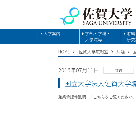
大学案内
学部・学環・
附属
大学院等
研究
HOME
佐賀大学広報室
共通
2016年07月11日
共通
国立大学法人佐賀大学
兼業承認件数調