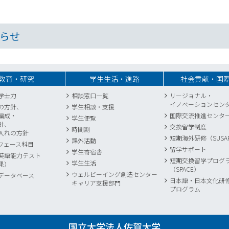
らせ
教育・研究
学生生活・進路
社会貢献・国
学士力
相談窓口一覧
リージョナル・
イノベーションセン
の方針、
学生相談・支援
編成・
国際交流推進センタ
学生便覧
針、
交換留学制度
時間割
入れの方針
短期海外研修（SUSA
課外活動
フェース科目
留学サポート
学生寄宿舎
英語能力テスト
短期交換留学プログ
学生生活
果）
（SPACE）
ウェルビーイング創造センター
データベース
日本語・日本文化研
キャリア支援部門
プログラム
国立大学法人佐賀大学