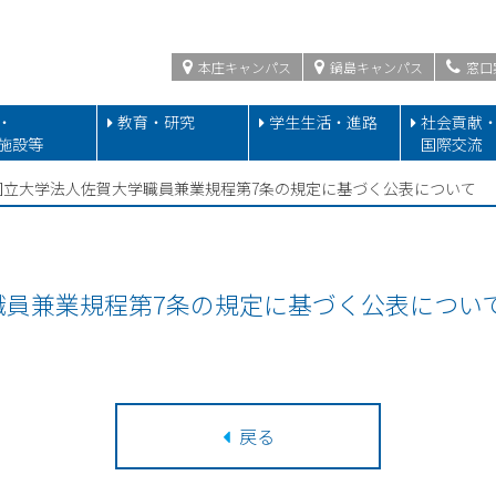
本庄キャンパス
鍋島キャンパス
窓口
・
教育・研究
学生生活・進路
社会貢献
施設等
国際交流
国立大学法人佐賀大学職員兼業規程第7条の規定に基づく公表について
職員兼業規程第7条の規定に基づく公表につい
戻る