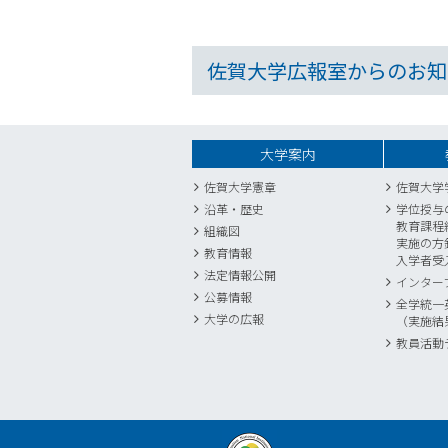
佐賀大学広報室からのお知
大学案内
佐賀大学憲章
佐賀大学
沿革・歴史
学位授与
教育課程
組織図
実施の方
教育情報
入学者受
法定情報公開
インター
公募情報
全学統一
大学の広報
（実施結
教員活動