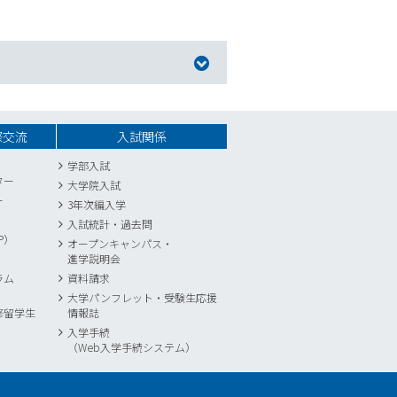
際交流
入試関係
学部入試
ター
大学院入試
ー
3年次編入学
入試統計
・
過去問
P）
オープンキャンパス・
進学説明会
ラム
資料請求
大学パンフレット・受験生応援
修留学生
情報誌
入学手続
（Web入学手続システム）