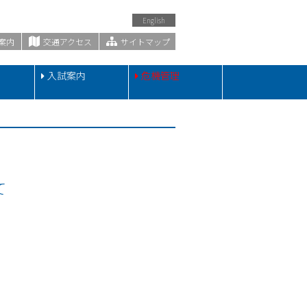
English
案内
交通アクセス
サイトマップ
・
入試案内
危機管理
て