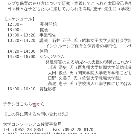
　シブな保育の在り方について研究・実践してこられた太田俊己先生
　日々様々な子どもたちに接しておられる高尾 恵子 先生に（学校法
【スケジュール】

　12:30～　　　　受付開始

　13:00～　　　　開会　

　13:00～13:20　事業報告　　

　13:20～14:20　講演　石井 正子 氏（昭和女子大学人間社会学部
 　　　　　　 　　「インクルーシブ保育と保育者の専門性－コンサ
　14:20～14:30　休憩　　

　14:30～16:00　シンポジウム

　　　　　 　　　 「発達障害のある幼児への支援の現状とこれから
 　　　　　　　　  　川邊 浩史 氏（西九州大学短期大学部幼児保育
 　　　　　　　　  　太田 俊己 氏（関東学院大学教育学部こども発
 　　　　　　　 　 　日野 久美子 氏（佐賀大学教職大学院）

 　　　　　　　 　 　高尾 恵子 氏（学校法人江南学園にじのはねこ
　16:00～16:10　質疑応答

チラシは
こちら
から
【この件に関するお問い合わせ先】

大学コンソーシアム佐賀事務局

TEL :0952-28-8351　  Fax :0952-28-8170
