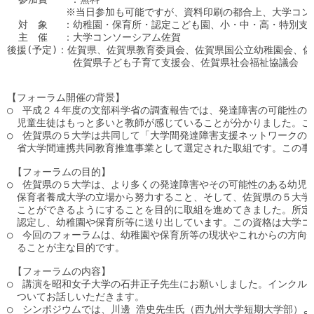
　　　　　　※当日参加も可能ですが、資料印刷の都合上、大学コンソ
  対　象 　：幼稚園・保育所・認定こども園、小・中・高・特別支
  主　催 　：大学コンソーシアム佐賀

後援(予定)：佐賀県、佐賀県教育委員会、佐賀県国公立幼稚園会、佐
　 　　　　  佐賀県子ども子育て支援会、佐賀県社会福祉協議会　

【フォーラム開催の背景】

○　平成２４年度の文部科学省の調査報告では、発達障害の可能性のあ
　児童生徒はもっと多いと教師が感じていることが分かりました。こ
○　佐賀県の５大学は共同して「大学間発達障害支援ネットワークの
　省大学間連携共同教育推進事業として選定された取組です。この事
 【フォーラムの目的】

○　佐賀県の５大学は、より多くの発達障害やその可能性のある幼児
　保育者養成大学の立場から努力すること、そして、佐賀県の５大学
　ことができるようにすることを目的に取組を進めてきました。所定の
　認定し、幼稚園や保育所等に送り出しています。この資格は大学コ
○　今回のフォーラムは、幼稚園や保育所等の現状やこれからの方向
　ることが主な目的です。

 【フォーラムの内容】

○　講演を昭和女子大学の石井正子先生にお願いしました。インクル
　ついてお話しいただきます。

○　シンポジウムでは、川邊 浩史先生氏（西九州大学短期大学部）よ