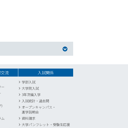
際交流
入試関係
学部入試
ター
大学院入試
ー
3年次編入学
入試統計
・
過去問
P）
オープンキャンパス・
進学説明会
ラム
資料請求
大学パンフレット・受験生応援