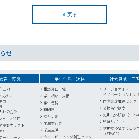
戻る
らせ
教育・研究
学生生活・進路
社会貢献・国
学士力
相談窓口一覧
リージョナル・
イノベーションセン
の方針、
学生相談・支援
編成・
国際交流推進センタ
学生便覧
針、
交換留学制度
時間割
入れの方針
短期海外研修（SUSA
課外活動
フェース科目
留学サポート
学生寄宿舎
英語能力テスト
短期交換留学プログ
学生生活
果）
（SPACE）
ウェルビーイング創造センター
データベース