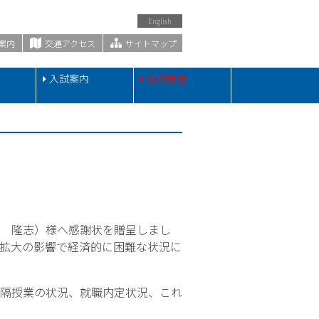
English
案内
交通アクセス
サイトマップ
・
入試案内
危機管理
 隆志）様へ感謝状を贈呈しまし
拡大の影響で経済的に困難な状況に
隔授業の状況、就職内定状況、これ