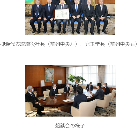
柳瀬代表取締役社長（前列中央左）、兒玉学長（前列中央右）
懇談会の様子