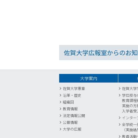
佐賀大学広報室からのお知
大学案内
佐賀大学憲章
佐賀大学
沿革・歴史
学位授与
教育課程
組織図
実施の方
教育情報
入学者受
法定情報公開
インター
公募情報
全学統一
大学の広報
（実施結
教員活動