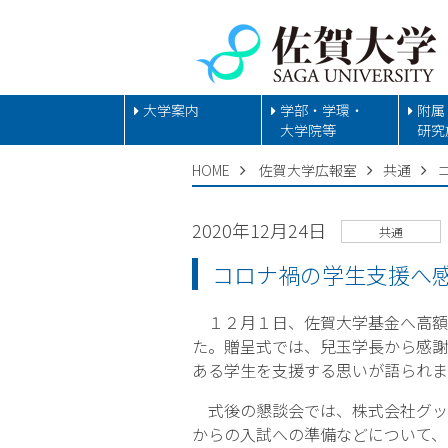
大学案内
学部・学環・
附属
大学院等
研究
HOME
佐賀大学広報室
共通
2020年12月24日
共通
コロナ禍の学生支援へ
１２月１日、佐賀大学基金へ高額
た。贈呈式では、兒玉学長から感謝
ある学生を支援する思いが語られま
式後の懇談会では、株式会社グッ
からの入試への準備などについて、