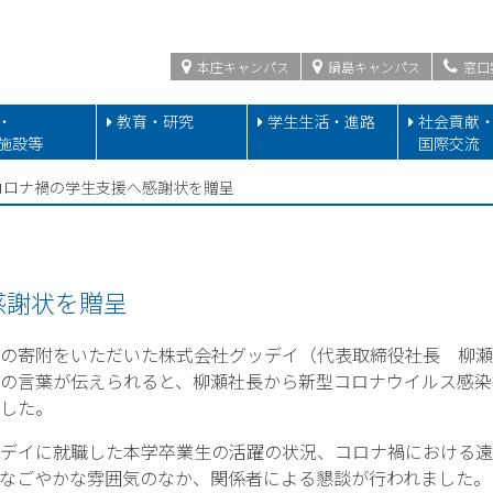
本庄キャンパス
鍋島キャンパス
窓口
・
教育・研究
学生生活・進路
社会貢献
施設等
国際交流
コロナ禍の学生支援へ感謝状を贈呈
感謝状を贈呈
の寄附をいただいた株式会社グッデイ（代表取締役社長 柳瀬
の言葉が伝えられると、柳瀬社長から新型コロナウイルス感染
した。
デイに就職した本学卒業生の活躍の状況、コロナ禍における遠
なごやかな雰囲気のなか、関係者による懇談が行われました。