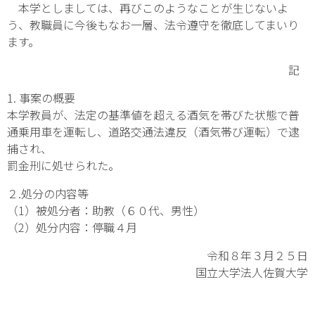
本学としましては、再びこのようなことが生じないよ
う、教職員に今後もなお一層、法令遵守を徹底してまいり
ます。
記
1. 事案の概要
本学教員が、法定の基準値を超える酒気を帯びた状態で普
通乗用車を運転し、道路交通法違反（酒気帯び運転）で逮
捕され、
罰金刑に処せられた。
２.処分の内容等
（1）被処分者：助教（６０代、男性）
（2）処分内容：停職４月
令和８年３月２５日
国立大学法人佐賀大学