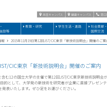
本庄キャンパス
鍋島キャンパス
窓口
・
教育・研究
学生生活・進路
社会貢献
施設等
国際交流
情報
2015年11月19日第12回JST/CIC東京「新技術説明会」開催のご案
2回JST/CIC東京「新技術説明会」開催のご案内
を含む12の国立大学の主催で第12回JST/CIC東京新技術説
目的として、大学発の新技術を研究者が企業に直接プレゼンテ
を発表いたします。ぜひ足をお運びください。