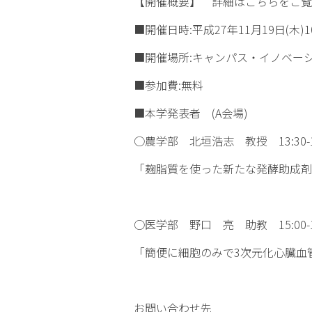
【開催概要】 詳細は
こちら
をご覧
■開催日時:平成27年11月19日(木)10:
■開催場所:キャンパス・イノベー
■参加費:無料
■本学発表者 (A会場)
○農学部 北垣浩志 教授 13:30-1
「麹脂質を使った新たな発酵助成剤
○医学部 野口 亮 助教 15:00-1
「簡便に細胞のみで3次元化心臓血
お問い合わせ先