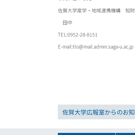
佐賀大学産学・地域連携機構 知財戦
田中
TEL:0952-28-8151
E-mail:tlo@mail.admin.saga-u.ac.jp
佐賀大学広報室からのお知