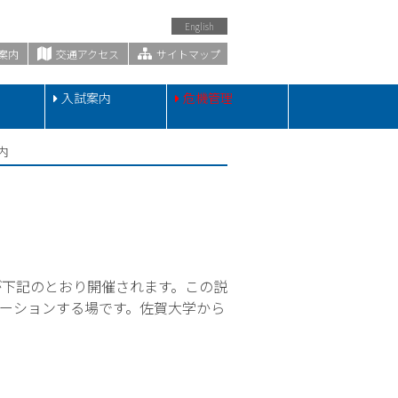
English
案内
交通アクセス
サイトマップ
・
入試案内
危機管理
内
明会が下記のとおり開催されます。この説
ーションする場です。佐賀大学から