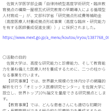
佐賀大学医学部企画「自律持続型高度学術研究・臨床教
育拠点の構築─屋根瓦式研究教育の早期導入による循環型
人材育成―」が、文部科学省「研究拠点形成費等補助金
（高度医療人材養成拠点形成事業（高度な臨床・研究能力
を有する医師養成促進支援））」に採択されました。
https://www.mext.go.jp/a_menu/koutou/iryou/1387768_00
〇活動の目的
佐賀大学は、高度な研究能力と診療能力、そして教育能
力を兼ね備えた医療人材を養成するために、二つの柱から
なる事業を行います。
【研究事業】では、世界最大規模の生体内分子の網羅的
解析を行う「オミックス医療研究センター」を佐賀大学に
設立し、世界トップ10％論文を量産できる研究拠点としま
す。
【教育事業】では、どんな患者さんにも適切な初期対
応・長期管理ができる総合的な診療能力を養成するため