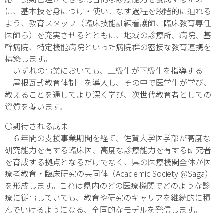
に、基本技を身につけ・使いこなす過程を段階的に辿れる
よう、教育スタッフ（臨床技能訓練看護師、臨床教育専任
医師ら）を充実させるとともに、地域の診療所、病院、基
幹病院、特定機能病院といった病院群の密接な教育連携を
構築します。
いずれの事業においても、上級生が下級生を指導する
「屋根瓦式教育体制」を導入し、その中で医学生が学び、
教えることを通してより深く学び、次世代教育者としての
資質を養います。
〇期待される成果
６年間の支援事業期間を経て、佐賀大学医学部が高度な
研究能力を有する臨床医、高度な診療能力を有する研究者
を育成する拠点となるだけでなく、県の医療機関全体が医
療者教育・臨床研究の共同体（Academic Society @Saga）
を形成します。これは県内のどの医療機関でどのような診
療に従事していても、教育や研究のキャリアを継続的に積
んでいけるようになる、全国的なモデルを発信します。