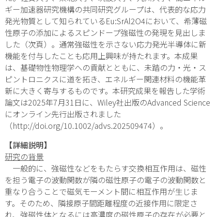
ギー加速器研究機構の共同研究グループは、代表的な応力
発光物質として知られているEu:SrAl
2
O
4
において、希薄磁
性原子の添加によるスピンドープ強磁性の発現を見出しま
した（次頁）。通常強磁性を示さない応力発光半導体に新
機能を付与したことも応用上興味が持たれます。本成果
は、基礎物性物理学への貢献とともに、未踏の力・光・ス
ピントロニクスに道を拓き、エネルギー関連材料の機能革
新に大きく寄与するものです。本研究成果を報告した学術
論文は2025年7月31日に、Wiley社出版のAdvanced Science
にオンライン先行出版されました
（http://doi.org/10.1002/advs.202509474）。
【詳細説明】
研究の背景
一般的に、強磁性などをもたらす交換相互作用は、磁性
を担う電子の波動関数が隣の磁性原子の電子の波動関数と
重なり合うことで磁気モーメント間に相互作用が生じま
す。そのため、隣接原子間距離程度の近接作用に限定さ
れ、強磁性体となるには高濃度の磁性原子の存在が必要と