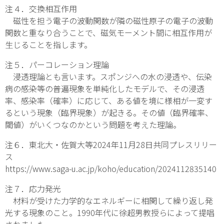
注４．交換相互作用
磁性を担う電子の波動関数が隣の磁性原子の電子の波動
関数と重なり合うことで、磁気モーメント間に相互作用が
生じることを指します。
注５．パーコレーション理論
浸透理論とも言います。スポンジへの水の浸透や、伝染
病の感染等の普遍現象を単純化したモデルで、その浸透
率、感染率（確率）に応じて、ある値を境に様相が一変す
るという現象（臨界現象）が起きる。その値（臨界確率、
閾値）がいくつなのかという問題を考えた理論。
注６．東北大・佐賀大等2024年11月28日共同プレスリリー
ス
https://www.saga-u.ac.jp/koho/education/2024112835140
注７．応力発光
材料が受けた力学的なエネルギーに相関して繰り返し発
光する現象のこと。1990年代に徐超男教授らによって提唱