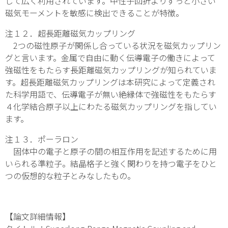
して広く利用されています。中性子回折よりずっと小さい
磁気モーメントを敏感に検出できることが特徴。
注１２．超長距離磁気カップリング
2つの磁性原子が関係し合っている状況を磁気カップリン
グと言います。金属で自由に動く伝導電子の働きによって
強磁性をもたらす長距離磁気カップリングが知られていま
す。超長距離磁気カップリングは本研究によって定義され
た科学用語で、伝導電子が無い絶縁体で強磁性をもたらす
４化学結合原子以上にわたる磁気カップリングを指してい
ます。
注１３．ポーラロン
固体中の電子と原子の間の相互作用を記述するために用
いられる準粒子。結晶格子と強く関わりを持つ電子をひと
つの仮想的な粒子とみなしたもの。
【論文詳細情報】