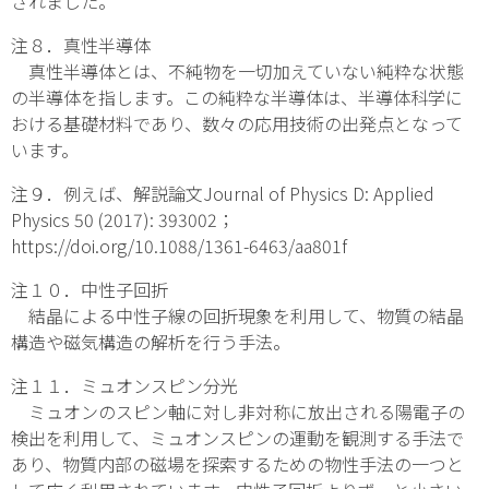
されました。
注８．真性半導体
真性半導体とは、不純物を一切加えていない純粋な状態
の半導体を指します。この純粋な半導体は、半導体科学に
おける基礎材料であり、数々の応用技術の出発点となって
います。
注９．例えば、解説論文Journal of Physics D: Applied
Physics 50 (2017): 393002；
https://doi.org/10.1088/1361-6463/aa801f
注１０．中性子回折
結晶による中性子線の回折現象を利用して、物質の結晶
構造や磁気構造の解析を行う手法。
注１１．ミュオンスピン分光
ミュオンのスピン軸に対し非対称に放出される陽電子の
検出を利用して、ミュオンスピンの運動を観測する手法で
あり、物質内部の磁場を探索するための物性手法の一つと