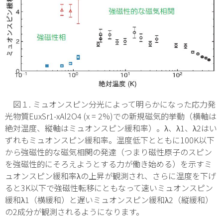
図１. ミュオンスピン分光によって明らかになった応力発
光物質Eu
x
Sr
1-
x
Al
2
O
4
(
x
= 2%)での新規磁気的挙動（横軸は
絶対温度、縦軸はミュオンスピン緩和率）。λ、λ
1
、λ
2
はい
ずれもミュオンスピン緩和率。温度低下とともに100K以下
から強磁性的な磁気相関の発達（つまり磁性原子のスピン
を強磁性的にそろえようとする力が働き始める）を示すミ
ュオンスピン緩和率λの上昇が観測され、さらに温度を下げ
ると3K以下で強磁性転移にともなって速いミュオンスピン
緩和λ
1
（横緩和）と遅いミュオンスピン緩和λ
2
（縦緩和）
の2成分が観測されるようになります。