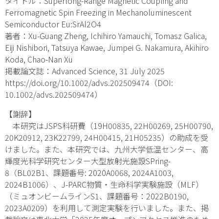
タイトル：Superlong-Range Magnetic Coupling and
Ferromagnetic Spin Freezing in Mechanoluminescent
Semiconductor Eu:SrAl
2
O
4
著者：Xu-Guang Zheng, Ichihiro Yamauchi, Tomasz Galica,
Eiji Nishibori, Tatsuya Kawae, Jumpei G. Nakamura, Akihiro
Koda, Chao-Nan Xu
掲載論文誌：Advanced Science, 31 July 2025
https://doi.org/10.1002/advs.202509474（DOI:
10.1002/advs.202509474）
【謝辞】
本研究はJSPS科研費（19H00835, 22H00269, 25H00790,
20K20912, 23K22799, 24H00415, 21H05235）の助成を受
けました。また、本研究では、九州大学低温センター、高
輝度光科学研究センター大型放射光施設SPring-
8（BL02B1、課題番号: 2020A0068, 2024A1003,
2024B1006）、J-PARC物質・生命科学実験施設（MLF）
（ミュオンビームラインS1、課題番号：2022B0190,
2023A0209）を利用して測定実験を行いました。また、掲