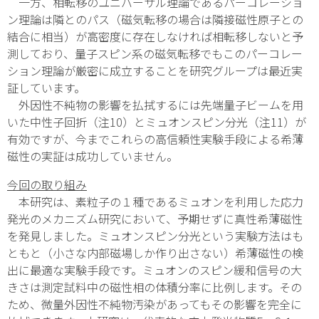
一方、相転移のユニバーサル理論であるパーコレーショ
ン理論は隣とのパス（磁気転移の場合は隣接磁性原子との
結合に相当）が高密度に存在しなければ相転移しないと予
測しており、量子スピン系の磁気転移でもこのパーコレー
ション理論が厳密に成立することを研究グループは最近実
証しています。
外因性不純物の影響を払拭するには先端量子ビームを用
いた中性子回折
（注10）
とミュオンスピン分光
（注11）
が
有効ですが、今までこれらの高信頼性実験手段による希薄
磁性の実証は成功していません。
今回の取り組み
本研究は、素粒子の１種であるミュオンを利用した応力
発光のメカニズム研究において、予期せずに真性希薄磁性
を発見しました。ミュオンスピン分光という実験方法はも
ともと（小さな内部磁場しか作り出さない）希薄磁性の検
出に最適な実験手段です。ミュオンのスピン緩和信号の大
きさは測定試料中の磁性相の体積分率に比例します。その
ため、微量外因性不純物汚染があってもその影響を完全に