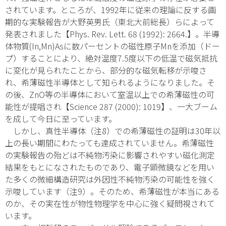
されています。ところが、1992年に従来の理論に反する画
期的な実験報告が大野英男氏（東北大前総長）らによって
発表されました【Phys. Rev. Lett. 68 (1992): 2664.】。半導
体物質(In,Mn)Asに数パーセントの磁性原子Mnを添加（ドー
プ）することにより、絶対温度7.5度以下の低温で磁気抵抗
に変化が見られたことから、部分的な磁気転移が示唆さ
れ、希薄磁性半導体として知られるようになりました。そ
の後、ZnO等の半導体において室温以上での希薄磁性の可
能性が提唱され【Science 287 (2000): 1019】、一大ブーム
を成して今日に至っています。
しかし、真性半導体
（注8）
での希薄磁性の証明は30年以
上の長い期間にわたっても達成されていません。希薄磁性
の実験報告の殆どは不純物汚染に影響されやすい磁化測定
結果をもとになされたものであり、電子顕微鏡などを用い
た多くの微細構造研究は外因性不純物汚染の可能性を強く
示唆しています
（注9）
。そのため、希薄磁性が本当にある
のか、その実在性が物性物理学を中心に強く疑問視されて
います。