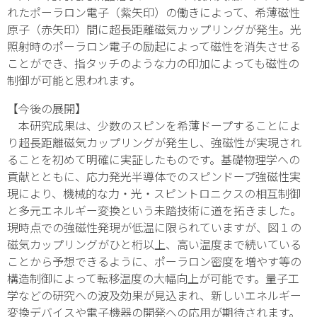
れたポーラロン電子（紫矢印）の働きによって、希薄磁性
原子（赤矢印）間に超長距離磁気カップリングが発生。光
照射時のポーラロン電子の励起によって磁性を消失させる
ことができ、指タッチのような力の印加によっても磁性の
制御が可能と思われます。
【今後の展開】
本研究成果は、少数のスピンを希薄ドープすることによ
り超長距離磁気カップリングが発生し、強磁性が実現され
ることを初めて明確に実証したものです。基礎物理学への
貢献とともに、応力発光半導体でのスピンドープ強磁性実
現により、機械的な力・光・スピントロニクスの相互制御
と多元エネルギー変換という未踏技術に道を拓きました。
現時点での強磁性発現が低温に限られていますが、図１の
磁気カップリングがひと桁以上、高い温度まで続いている
ことから予想できるように、ポーラロン密度を増やす等の
構造制御によって転移温度の大幅向上が可能です。量子工
学などの研究への波及効果が見込まれ、新しいエネルギー
変換デバイスや電子機器の開発への応用が期待されます。