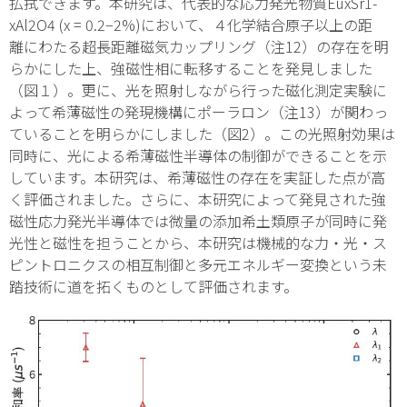
払拭できます。本研究は、代表的な応力発光物質Eu
x
Sr
1-
x
Al
2
O
4
(
x
= 0.2−2%)において、４化学結合原子以上の距
離にわたる超長距離磁気カップリング
（注12）
の存在を明
らかにした上、強磁性相に転移することを発見しました
（図１）。更に、光を照射しながら行った磁化測定実験に
よって希薄磁性の発現機構にポーラロン
（注13）
が関わっ
ていることを明らかにしました（図2）。この光照射効果は
同時に、光による希薄磁性半導体の制御ができることを示
しています。本研究は、希薄磁性の存在を実証した点が高
く評価されました。さらに、本研究によって発見された強
磁性応力発光半導体では微量の添加希土類原子が同時に発
光性と磁性を担うことから、本研究は機械的な力・光・ス
ピントロニクスの相互制御と多元エネルギー変換という未
踏技術に道を拓くものとして評価されます。