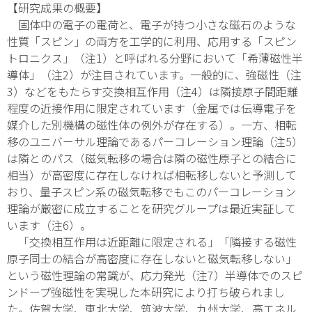
【研究成果の概要】
固体中の電子の電荷と、電子が持つ小さな磁石のような
性質「スピン」の両方を工学的に利用、応用する「スピン
トロニクス」
（注1）
と呼ばれる分野において「希薄磁性半
導体」
（注2）
が注目されています。一般的に、強磁性
（注
3）
などをもたらす交換相互作用
（注4）
は隣接原子間距離
程度の近接作用に限定されています（金属では伝導電子を
媒介した別機構の磁性体の例外が存在する）。一方、相転
移のユニバーサル理論であるパーコレーション理論
（注5）
は隣とのパス（磁気転移の場合は隣の磁性原子との結合に
相当）が高密度に存在しなければ相転移しないと予測して
おり、量子スピン系の磁気転移でもこのパーコレーション
理論が厳密に成立することを研究グループは最近実証して
います
（注6）
。
「交換相互作用は近距離に限定される」「隣接する磁性
原子同士の結合が高密度に存在しないと磁気転移しない」
という磁性理論の常識が、応力発光
（注7）
半導体でのスピ
ンドープ強磁性を実現した本研究により打ち破られまし
た。佐賀大学、東北大学、筑波大学、九州大学、高エネル