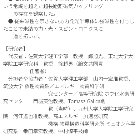
いう常識を超えた超長距離磁気カップリング
の存在を観察した。
● 従来磁性を示さない応力発光半導体に強磁性を付与し
たことで未踏の力・光・スピントロニクスに
道を拓いた。
【研究者】
代表者：佐賀大学理工学部 教授 鄭旭光、東北大学大
学院工学研究科 教授 徐超男（論文共同責
任著者）
分担者や協力者：佐賀大学理工学部 山内一宏准教授、
筑波大学 数理物質系／エネルギー物質科学研
究センター／高等研究院 ホウ化水素研
究センター 西堀英治教授、Tomasz Galica助
教（当時）、九州大学大学院工学研究
院 河江達也准教授、高エネルギー加速器研究
機構 物質構造科学研究所 ミュオン科学
研究系 幸田章宏教授、中村惇平技師