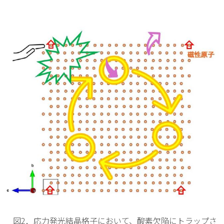
図2．応力発光結晶格子において、酸素欠陥にトラップさ