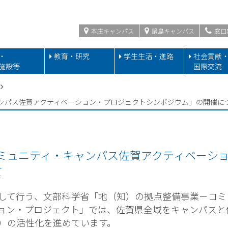
本庄キャンパス
鍋島キャンパス
窓口
・
教育・研究
学生生活・進路
社会貢献
施設等
国際交流
・キャンパス佐賀アクティベーション・プロジェクトシンポジウム」の開催に
 「コミュニティ・キャンパス佐賀アクティベー
て
して行う、文部科学省「地（知）の拠点整備事業－コミ
ョン・プロジェクト」では、佐賀県全域をキャンパスと
）の活性化を進めています。