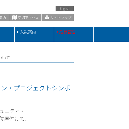
English
案内
交通アクセス
サイトマップ
・
入試案内
危機管理
ついて
ション・プロジェクトシンポ
ュニティ・
位置付けて、