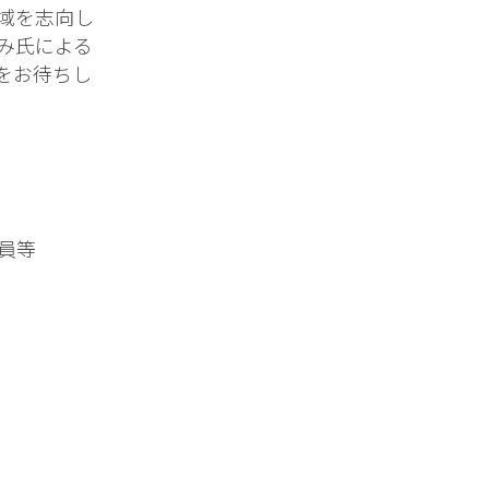
域を志向し
み氏による
をお待ちし
員等