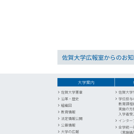
佐賀大学広報室からのお知
大学案内
佐賀大学憲章
佐賀大学
沿革・歴史
学位授与
教育課程
組織図
実施の方
教育情報
入学者受
法定情報公開
インター
公募情報
全学統一
大学の広報
（実施結