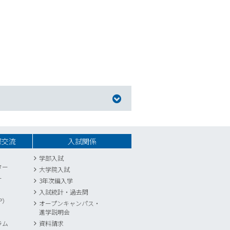
際交流
入試関係
学部入試
ター
大学院入試
ー
3年次編入学
入試統計
・
過去問
P）
オープンキャンパス・
進学説明会
ラム
資料請求