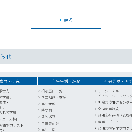
戻る
らせ
教育・研究
学生生活・進路
社会貢献・国
学士力
相談窓口一覧
リージョナル・
イノベーションセン
の方針、
学生相談・支援
編成・
国際交流推進センタ
学生便覧
針、
交換留学制度
時間割
入れの方針
短期海外研修（SUSA
課外活動
フェース科目
留学サポート
学生寄宿舎
英語能力テスト
短期交換留学プログ
学生生活
果）