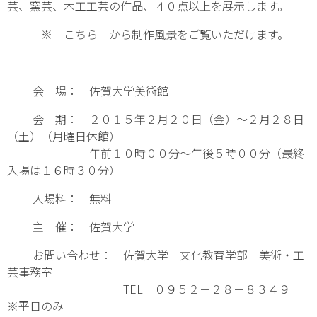
芸、窯芸、木工工芸の作品、４０点以上を展示します。
※
こちら
から制作風景をご覧いただけます。
会 場： 佐賀大学美術館
会 期： ２０１５年２月２０日（金）～２月２８日
（土）（月曜日休館）
午前１０時００分～午後５時００分（最終
入場は１６時３０分）
入場料： 無料
主 催： 佐賀大学
お問い合わせ： 佐賀大学 文化教育学部 美術・工
芸事務室
TEL ０９５２－２８－８３４９
※平日のみ