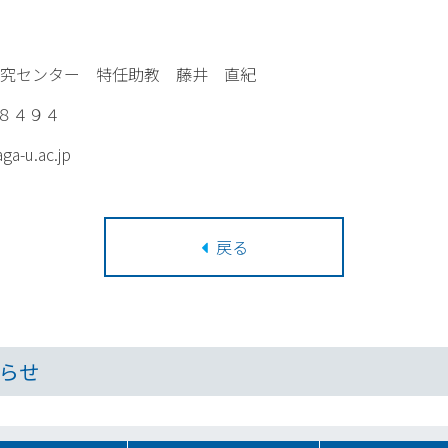
ンター 特任助教 藤井 直紀
８４９４
a-u.ac.jp
戻る
らせ