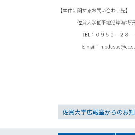
【本件に関するお問い合わせ先】
佐賀大学低平地沿岸海域研究セ
TEL：０９５２－２８－
E-mail：
medusae@cc.sag
佐賀大学広報室からのお知