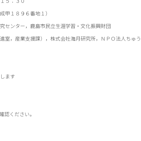
５：３０
成甲１８９６番地１）
究センター，鹿島市民立生涯学習・文化振興財団
進室，産業支援課），株式会社海月研究所，ＮＰＯ法人ちゅう
します
確認ください。