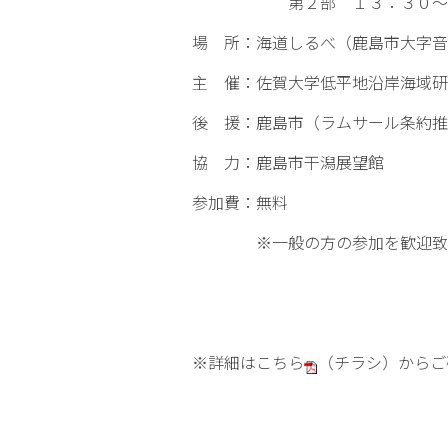
第２部 １３：３０～１
場 所：海道しるべ（鹿島市大字音
主 催：佐賀大学低平地沿岸海域研
後 援：鹿島市（ラムサール条約推
協 力：鹿島市干潟展望館
参加費：無料
※一般の方の参加を歓迎致
※詳細は
こちら
（チラシ）からご