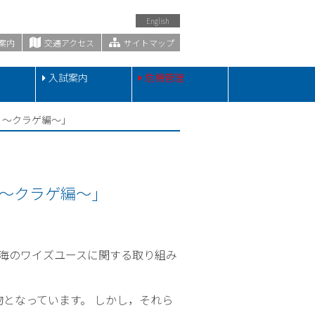
English
案内
交通アクセス
サイトマップ
・
入試案内
危機管理
？～クラゲ編～」
～クラゲ編～」
海のワイズユースに関する取り組み
物となっています。 しかし，それら