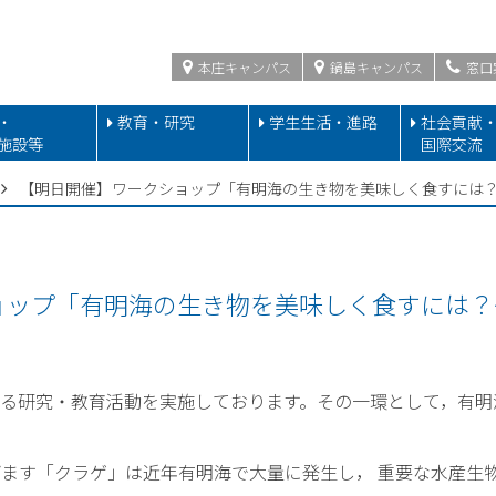
本庄キャンパス
鍋島キャンパス
窓口
・
教育・研究
学生生活・進路
社会貢献
施設等
国際交流
【明日開催】ワークショップ「有明海の生き物を美味しく食すには
ョップ「有明海の生き物を美味しく食すには？
る研究・教育活動を実施しております。その一環として，有明
げます「クラゲ」は近年有明海で大量に発生し， 重要な水産生