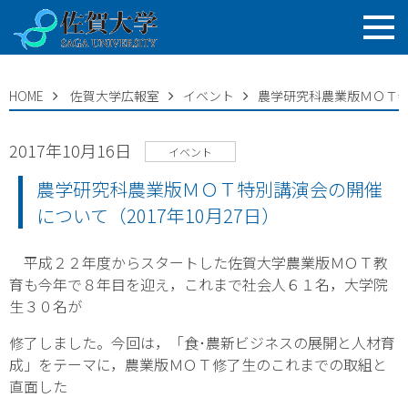
HOME
佐賀大学広報室
イベント
農学研究科農業版ＭＯＴ特別
2017年10月16日
イベント
農学研究科農業版ＭＯＴ特別講演会の開催
について（2017年10月27日）
平成２２年度からスタートした佐賀大学農業版ＭＯＴ教
育も今年で８年目を迎え，これまで社会人６１名，大学院
生３０名
が
修了しました。今回は，「食･農新ビジネスの展開と人材育
成」をテーマに，農業版ＭＯＴ修了生のこれまでの取組と
直面
した