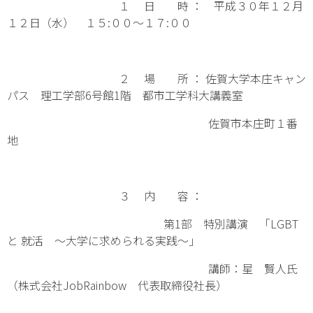
１ 日 時 ： 平成３０年１２月
１２日（水） １５:００～１７:００
２ 場 所 ： 佐賀大学本庄キャン
パス 理工学部6号館1階 都市工学科大講義室
佐賀市本庄町１番
地
３ 内 容 ：
第1部 特別講演 「LGBT
と 就活 〜大学に求められる実践〜」
講師：星 賢人氏
（株式会社JobRainbow 代表取締役社長）