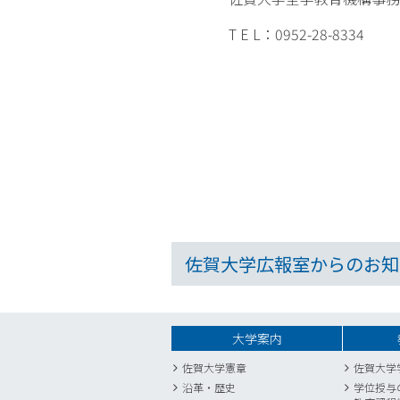
T E L：0952-28-8334
佐賀大学広報室からのお知
大学案内
佐賀大学憲章
佐賀大学
沿革・歴史
学位授与