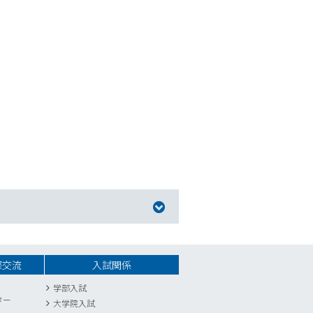
際交流
入試関係
学部入試
ター
大学院入試