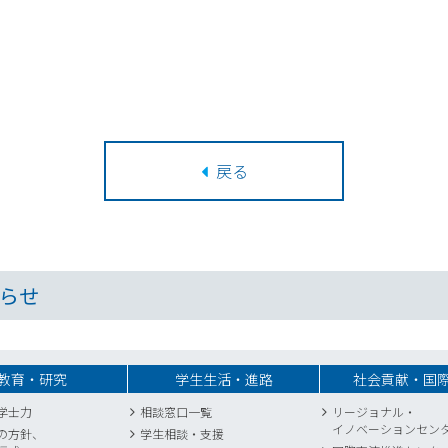
戻る
らせ
教育・研究
学生生活・進路
社会貢献・国
学士力
相談窓口一覧
リージョナル・
イノベーションセン
の方針、
学生相談・支援