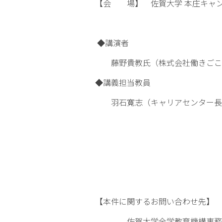
【会 場】 佐賀大学 本庄キャンパ
◆講演者
藤野貴教氏（株式会社働きごこ
◆講義担当教員
羽石寛志（キャリアセンター長
【本件に関するお問い合わせ先】
佐賀大学全学教育機構事務