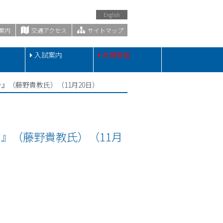
English
案内
交通アクセス
サイトマップ
・
入試案内
危機管理
』（藤野貴教氏）（11月20日）
』（藤野貴教氏）（11月