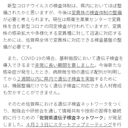
新型コロナウイルスの検査体制は、県内においてほぼ整
備されたかと思いますが、今後は
変異株の検査体制の整備
が必要と考えられます。現在は県衛生薬業センターで変異
株を含む新型コロナの同定検査が行われていますが、変異
株の感染拡大や多様化する変異種に対して迅速に対応する
ためには、佐賀県全体で変異株に対応できる検査基盤の整
備が必要です。
また、COVID-19の場合、基幹施設において遺伝子検査を
導入できるまで
非常に長い期間を要しました
。今後新たな
感染症が発生したとき、病原微生物の遺伝子配列が判明し
てから
２週間以内に県内で遺伝子検査を実施
するために
は、機器整備だけでなく遺伝子検査に対応できる人材育成
も欠かすことができません。
そのため佐賀県における遺伝子検査ネットワークをつく
り、勉強会や研修会を通して情報共有や技術の習得を継続
的に行うための「
佐賀県遺伝子検査ネットワーク
」が発足
しました。
４月２３日にスタートアップミーティング
を行