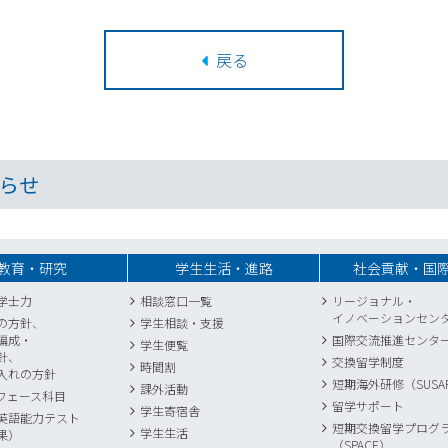
戻る
らせ
教育・研究
学生生活・進路
社会貢献・国
学士力
相談窓口一覧
リージョナル・
イノベーションセン
の方針、
学生相談・支援
編成・
国際交流推進センタ
学生便覧
針、
交換留学制度
時間割
入れの方針
短期海外研修（SUSA
課外活動
フェース科目
留学サポート
学生寄宿舎
英語能力テスト
短期交換留学プログ
学生生活
果）
（SPACE）