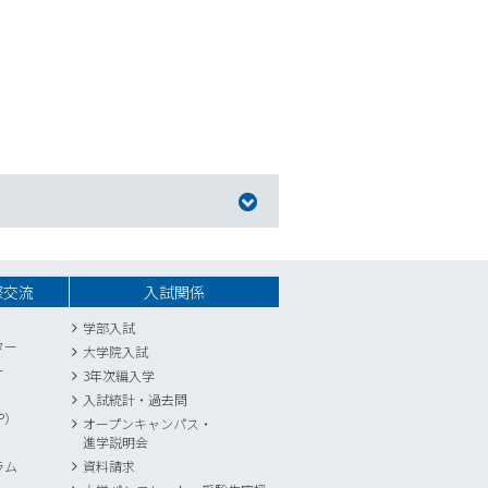
際交流
入試関係
学部入試
ター
大学院入試
ー
3年次編入学
入試統計
・
過去問
P）
オープンキャンパス・
進学説明会
ラム
資料請求