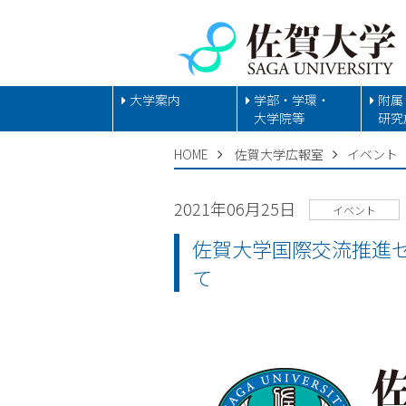
大学案内
学部・学環・
附属
大学院等
研究
HOME
佐賀大学広報室
イベント
2021年06月25日
イベント
佐賀大学国際交流推進
て