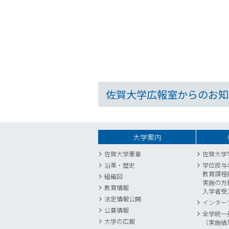
佐賀大学広報室からのお知
大学案内
佐賀大学憲章
佐賀大学
沿革・歴史
学位授与
教育課程
組織図
実施の方
教育情報
入学者受
法定情報公開
インター
公募情報
全学統一
大学の広報
（実施結