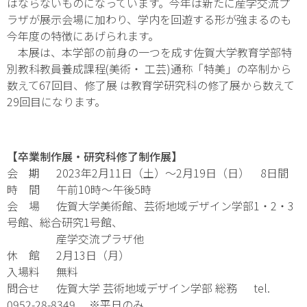
はならないものになっています。今年は新たに産学交流プ
ラザが展示会場に加わり、学内を回遊する形が強まるのも
今年度の特徴にあげられます。
本展は、本学部の前身の一つを成す佐賀大学教育学部特
別教科教員養成課程(美術・ 工芸)通称「特美」の卒制から
数えて67回目、修了展 は教育学研究科の修了展から数えて
29回目になります。
【
卒業制作展・研究科修了制作展】
会 期 2023年2月11日（土）～2月19日（日） 8日間
時 間 午前10時～午後5時
会 場 佐賀大学美術館、芸術地域デザイン学部1・2・3
号館、総合研究1号館、
産学交流プラザ他
休 館 2月13日（月）
入場料 無料
問合せ 佐賀大学 芸術地域デザイン学部 総務 tel.
0952-28-8349 ※平日のみ