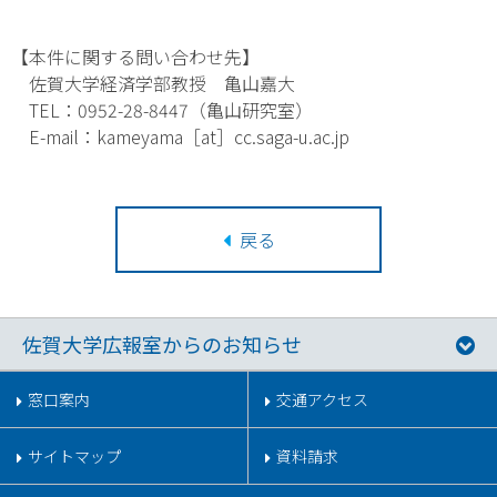
【本件に関する問い合わせ先】
佐賀大学経済学部教授 亀山嘉大
TEL：0952-28-8447（亀山研究室）
E-mail：kameyama［at］cc.saga-u.ac.jp
戻る
佐賀大学広報室からのお知らせ
窓口案内
交通アクセス
サイトマップ
資料請求