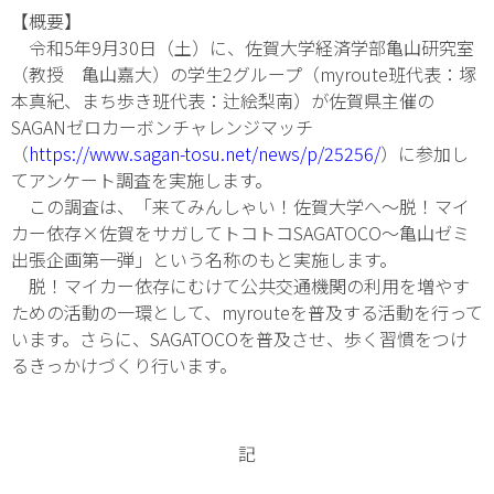
【概要】
令和5年9月30日（土）に、佐賀大学経済学部亀山研究室
（教授 亀山嘉大）の学生2グループ（myroute班代表：塚
本真紀、まち歩き班代表：辻絵梨南）が佐賀県主催の
SAGANゼロカーボンチャレンジマッチ
（
https://www.sagan-tosu.net/news/p/25256/
）に参加し
てアンケート調査を実施します。
この調査は、「来てみんしゃい！佐賀大学へ～脱！マイ
カー依存×佐賀をサガしてトコトコSAGATOCO～亀山ゼミ
出張企画第一弾」という名称のもと実施します。
脱！マイカー依存にむけて公共交通機関の利用を増やす
ための活動の一環として、myrouteを普及する活動を行って
います。さらに、SAGATOCOを普及させ、歩く習慣をつけ
るきっかけづくり行います。
記