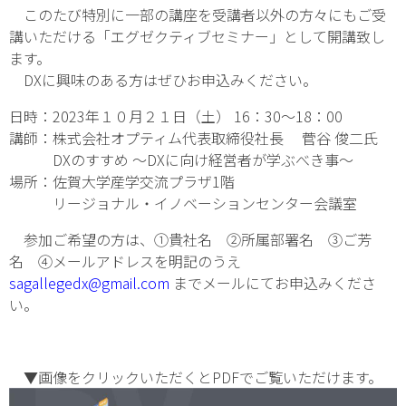
このたび特別に一部の講座を受講者以外の方々にもご受
講いただける「エグゼクティブセミナー」として開講致し
ます。
DXに興味のある方はぜひお申込みください。
日時：2023年１０月２１日（土） 16：30～18：00
講師：株式会社オプティム代表取締役社長 菅谷 俊二氏
DXのすすめ ～DXに向け経営者が学ぶべき事～
場所：佐賀大学産学交流プラザ1階
リージョナル・イノベーションセンター会議室
参加ご希望の方は、①貴社名 ②所属部署名 ③ご芳
名 ④メールアドレスを明記のうえ
sagallegedx@gmail.com
までメールにてお申込みくださ
い。
▼画像をクリックいただくとPDFでご覧いただけます。