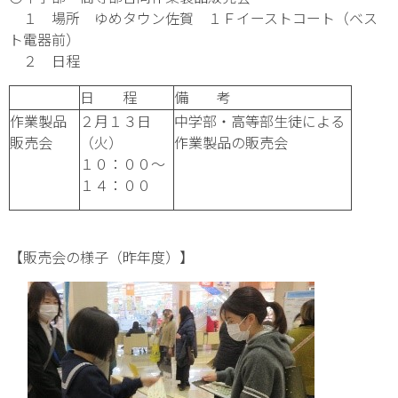
１ 場所 ゆめタウン佐賀 １Ｆイーストコート（ベス
ト電器前）
２ 日程
日 程
備 考
作業製品
２月１３日
中学部・高等部生徒による
販売会
（火）
作業製品の販売会
１０：００～
１４：００
【販売会の様子（昨年度）】