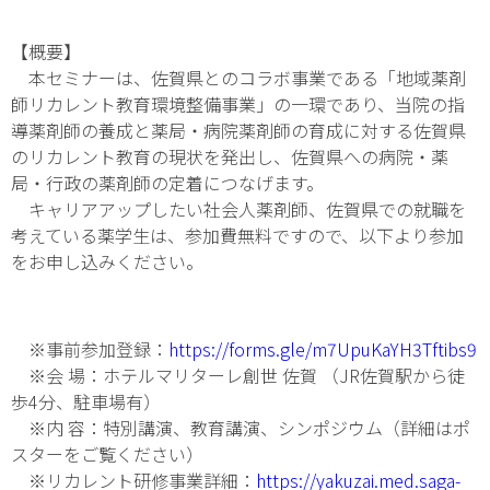
【概要】
本セミナーは、佐賀県とのコラボ事業である「地域薬剤
師リカレント教育環境整備事業」の一環であり、当院の指
導薬剤師の養成と薬局・病院薬剤師の育成に対する佐賀県
のリカレント教育の現状を発出し、佐賀県への病院・薬
局・行政の薬剤師の定着につなげます。
キャリアアップしたい社会人薬剤師、佐賀県での就職を
考えている薬学生は、参加費無料ですので、以下より参加
をお申し込みください。
※事前参加登録：
https://forms.gle/m7UpuKaYH3Tftibs9
※会 場：ホテルマリターレ創世 佐賀 （JR佐賀駅から徒
歩4分、駐車場有）
※内 容：特別講演、教育講演、シンポジウム（詳細はポ
スターをご覧ください）
※リカレント研修事業詳細：
https://yakuzai.med.saga-