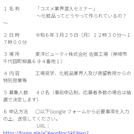
１ 名 称 「コスメ業界潜入セミナー」
～化粧品ってどうやって作られているの？
～
２ 日 時 令和６年３月２５日（月）１２時３０分～１
７時００分
３ 場 所 東洋ビューティ株式会社 佐賀工場（神埼市
千代田町柳島６９４番地１）
４ 内 容 工場見学、化粧品業界人及び徳留教授からの
特別授業等
５ 募集人数 ４０名（事前申込制、応募者多数の場合は抽
選で決定します）
６ 申込方法 ○以下Google フォームから必要事項を入力
の上、送信してください。
URL：
https://forms.gle/xCKeonNqc5kE8jwo7