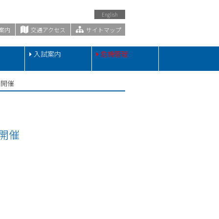
English
案内
交通アクセス
サイトマップ
・
入試案内
危機管理
を開催
開催