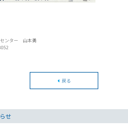
センター 山本勇
8052
戻る
らせ