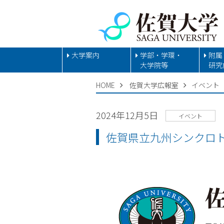
大学案内
学部・学環・
附属
大学院等
研究
HOME
佐賀大学広報室
イベント
2024年12月5日
イベント
佐賀県立九州シンクロ