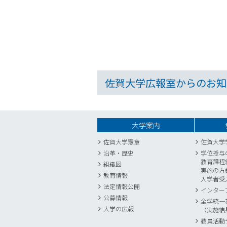
佐賀大学広報室からのお知
大学案内
佐賀大学憲章
佐賀大学
沿革・歴史
学位授与
教育課程
組織図
実施の方
教育情報
入学者受
法定情報公開
インター
公募情報
全学統一
大学の広報
（実施結
教員活動