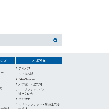
際交流
入試関係
学部入試
ター
大学院入試
ー
3年次編入学
入試統計
・
過去問
P）
オープンキャンパス・
進学説明会
ラム
資料請求
大学パンフレット・受験生応援
修留学生
情報誌