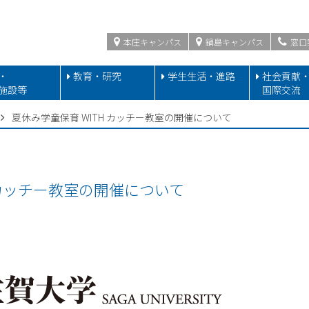
本庄キャンパス
鍋島キャンパス
窓口
・
教育・研究
学生生活・進路
社会貢献
施設等
国際交流
夏休み学童保育 WITH カッチー教室の開催について
 カッチー教室の開催について