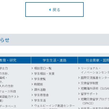
戻る
らせ
教育・研究
学生生活・進路
社会貢献・国
学士力
相談窓口一覧
リージョナル・
イノベーションセン
の方針、
学生相談・支援
編成・
国際交流推進センタ
学生便覧
針、
交換留学制度
時間割
入れの方針
短期海外研修（SUSA
課外活動
フェース科目
留学サポート
学生寄宿舎
英語能力テスト
短期交換留学プログ
学生生活
果）
（SPACE）
ウェルビーイング創造センター
データベース
日本語・日本文化研