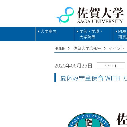
大学案内
学部・学環・
附属
大学院等
研究
HOME
佐賀大学広報室
イベント
2025年06月25日
イベント
夏休み学童保育 WITH