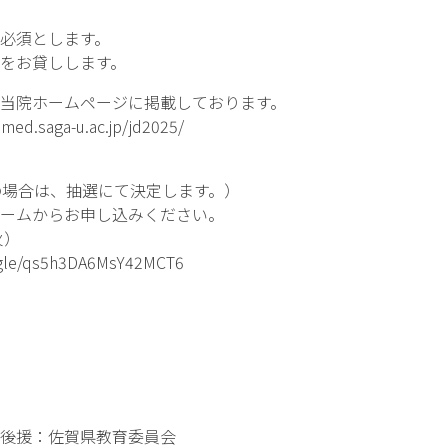
須とします。
貸しします。
当院ホームページに掲載しております。
.med.saga-u.ac.jp/jd2025/
場合は、抽選にて決定します。）
ームからお申し込みください。
火）
s.gle/qs5h3DA6MsY42MCT6
後援：佐賀県教育委員会