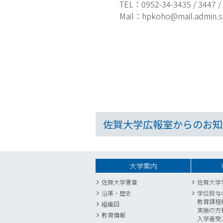
TEL：0952-34-3435 / 3447 / 
Mail：hpkoho@mail.admin.saga
佐賀大学広報室からのお知
大学案内
佐賀大学憲章
佐賀大学
沿革・歴史
学位授与
教育課程
組織図
実施の方
教育情報
入学者受