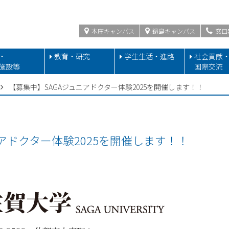
本庄キャンパス
鍋島キャンパス
窓口
・
教育・研究
学生生活・進路
社会貢献
施設等
国際交流
【募集中】SAGAジュニアドクター体験2025を開催します！！
アドクター体験2025を開催します！！