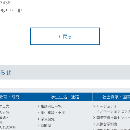
3436
-u.ac.jp
戻る
らせ
教育・研究
学生生活・進路
社会貢献・国
学士力
相談窓口一覧
リージョナル・
イノベーションセン
の方針、
学生相談・支援
編成・
国際交流推進センタ
学生便覧
針、
交換留学制度
時間割
入れの方針