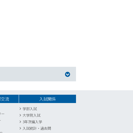
際交流
入試関係
学部入試
ター
大学院入試
ー
3年次編入学
入試統計
・
過去問