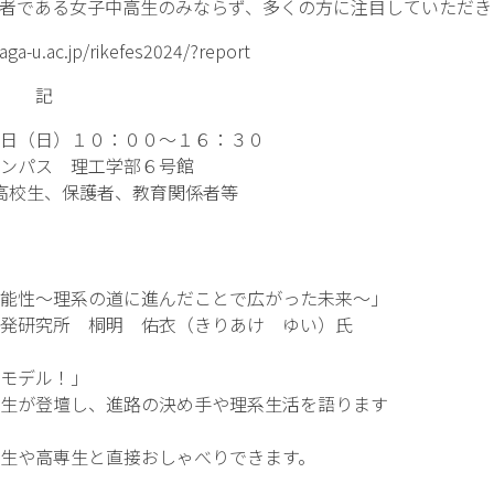
者である女子中高生のみならず、多くの方に注目していただき
saga-u.ac.jp/rikefes2024/?report
記
日（日）１０：００～１６：３０
ンパス 理工学部６号館
高校生、保護者、教育関係者等
理系の道に進んだことで広がった未来～」
所 桐明 佑衣（きりあけ ゆい）氏
デル！」
壇し、進路の決め手や理系生活を語ります
高専生と直接おしゃべりできます。