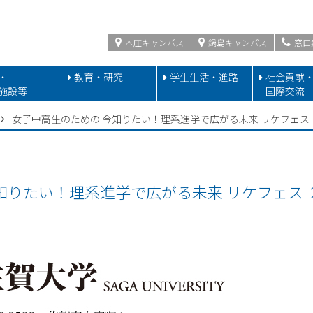
本庄キャンパス
鍋島キャンパス
窓口
・
教育・研究
学生生活・進路
社会貢献
施設等
国際交流
女子中高生のための 今知りたい！理系進学で広がる未来 リケフェス
知りたい！理系進学で広がる未来 リケフェス 