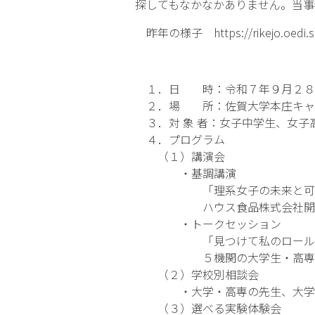
探してもなかなかありません。当事
昨年の様子
https://rikejo.oedi.
１．日 時：令和７年９月２８
２．場 所：佐賀大学本庄キャ
３．対 象 者：女子中学生、女子
４．プログラム
（１）講演会
・基調講演
「理系女子の未来と可能性～
ハウス食品株式会社開発研究
・トークセッション
「見つけて私のロールモ
５機関の大学生・高専生が登
（２）学校別相談会
・大学・高専の先生、大学生や
（３）選べる実験体験会