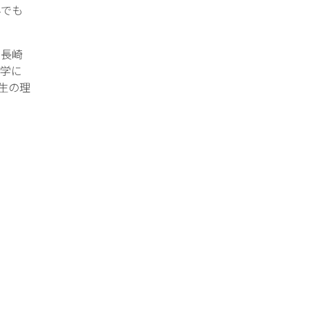
でも
・長崎
学に
生の理