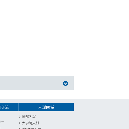
際交流
入試関係
学部入試
ター
大学院入試
ー