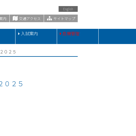
English
案内
交通アクセス
サイトマップ
・
入試案内
危機管理
 ２０２５
２０２５