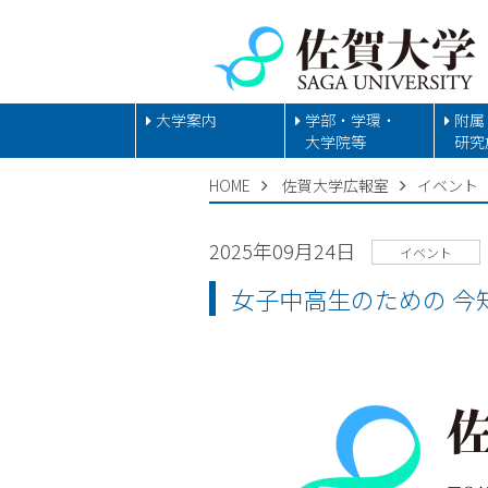
大学案内
学部・学環・
附属
大学院等
研究
HOME
佐賀大学広報室
イベント
2025年09月24日
イベント
女子中高生のための 今