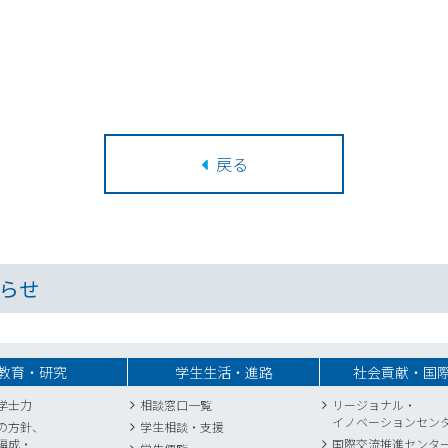
戻る
らせ
教育・研究
学生生活・進路
社会貢献・国
学士力
相談窓口一覧
リージョナル・
イノベーションセン
の方針、
学生相談・支援
編成・
国際交流推進センタ