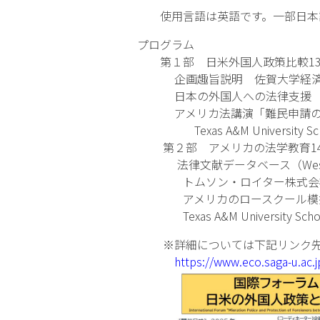
使用言語は英語です。一部日本
プログラム
第１部 日米外国人政策比較13:00
企画趣旨説明 佐賀大学経済学
日本の外国人への法律支援 法
アメリカ法講演「難民申請の法
Texas A&M University School
第２部 アメリカの法学教育14:40
法律文献データベース（Westl
トムソン・ロイター株式会社シニ
アメリカのロースクール模擬
Texas A&M University School 
※詳細については下記リンク先
https://www.eco.saga-u.ac.