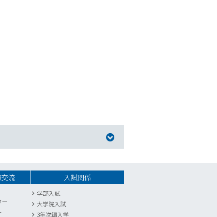
際交流
入試関係
学部入試
ター
大学院入試
ー
3年次編入学