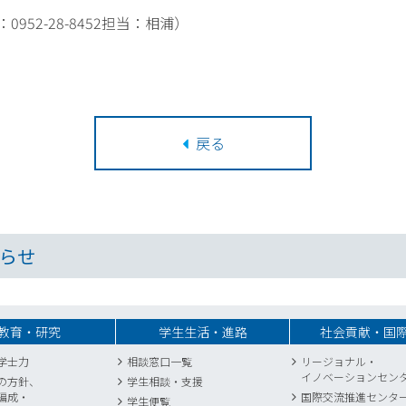
52-28-8452担当：相浦）
戻る
らせ
教育・研究
学生生活・進路
社会貢献・国
学士力
相談窓口一覧
リージョナル・
イノベーションセン
の方針、
学生相談・支援
編成・
国際交流推進センタ
学生便覧